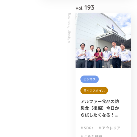
193
Vol.
Business
,
Lifestyle
ビジネス
ライフスタイル
アルファー食品の防
災食【後編】今日か
ら試したくなる！...
# SDGs
# アウトドア
# おうち時間