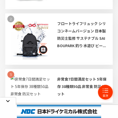
2
フロートライフリュック シリ
コンネームバージョン 日本製
防災士監修 サステナブル SAI
BOUPARK 釣り 水遊び ビー...
3
非常食7日間満足セット 5年保
存 38種類50品 非常食 防災セ
ット
目次
4
フロートビズリュック 小