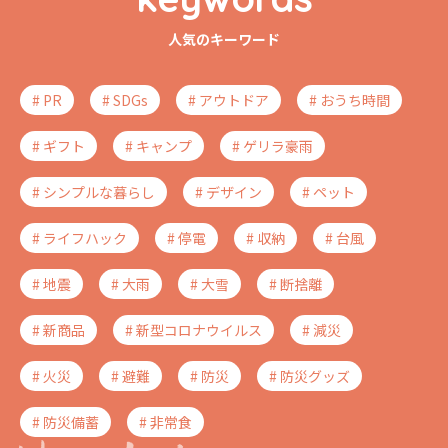
人気のキーワード
# PR
# SDGs
# アウトドア
# おうち時間
# ギフト
# キャンプ
# ゲリラ豪雨
# シンプルな暮らし
# デザイン
# ペット
# ライフハック
# 停電
# 収納
# 台風
# 地震
# 大雨
# 大雪
# 断捨離
# 新商品
# 新型コロナウイルス
# 減災
# 火災
# 避難
# 防災
# 防災グッズ
# 防災備蓄
# 非常食