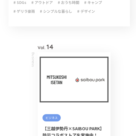
# SDGs
# アウトドア
# おうち時間
# キャンプ
# ゲリラ豪雨
# シンプルな暮らし
# デザイン
# ライフハック
# 停電
# 収納
# 台風
# 地震
# 大雨
# 大雪
# 断捨離
# 新型コロナウイルス
# 減災
# 火災
# 避難
# 防災
# 防災グッズ
# 防災備蓄
# 非常食
14
Vol.
Business
ビジネス
【三越伊勢丹×SAIBOU PARK】
防災コラボストアを実施中！