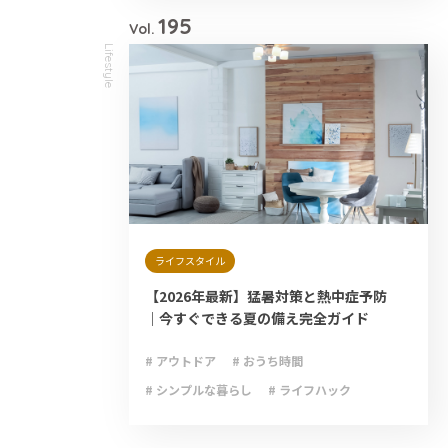
# 防災備蓄
195
Vol.
Lifestyle
ライフスタイル
【2026年最新】猛暑対策と熱中症予防
｜今すぐできる夏の備え完全ガイド
# アウトドア
# おうち時間
# シンプルな暮らし
# ライフハック
# 減災
# 避難
# 防災
# 防災グッズ
# 防災備蓄