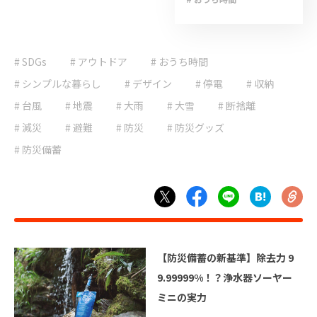
# キャンプ
# ゲリラ豪雨
# SDGs
# アウトドア
# おうち時間
# ライフハック
# 停電
# 台風
# シンプルな暮らし
# デザイン
# 停電
# 収納
# 地震
# 大雨
# 台風
# 地震
# 大雨
# 大雪
# 断捨離
# 大雪
# 減災
# 減災
# 避難
# 防災
# 防災グッズ
# 避難
# 防災
# 防災備蓄
# 防災グッズ
# 防災備蓄
# 非常食
【防災備蓄の新基準】除去力 9
9.99999%！？浄水器ソーヤー
ミニの実力