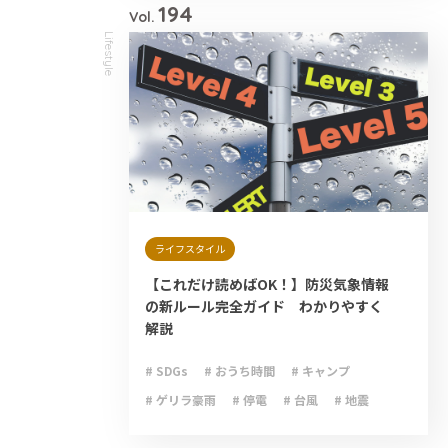
194
Vol.
Lifestyle
ライフスタイル
【これだけ読めばOK！】防災気象情報
の新ルール完全ガイド わかりやすく
解説
# SDGs
# おうち時間
# キャンプ
# ゲリラ豪雨
# 停電
# 台風
# 地震
# 大雨
# 減災
# 火災
# 避難
# 防災