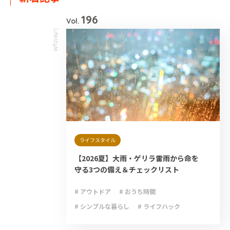
196
Vol.
Lifestyle
ライフスタイル
【2026夏】大雨・ゲリラ雷雨から命を
守る3つの備え＆チェックリスト
# アウトドア
# おうち時間
# シンプルな暮らし
# ライフハック
# 減災
# 避難
# 防災
# 防災グッズ