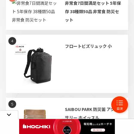
非常食7日間満足セット 5年保
存 38種類50品 非常食 防災セ
ット
4
フロートビズリュック 小
5
目次
SAIBOU PARK 防災笛 アクセ
サリー ホイッスル