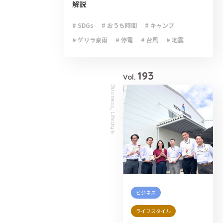
解説
# SDGs
# おうち時間
# キャンプ
# ゲリラ豪雨
# 停電
# 台風
# 地震
# 大雨
# 減災
# 火災
# 避難
# 防災
193
Vol.
Business
,
Lifestyle
ビジネス
ライフスタイル