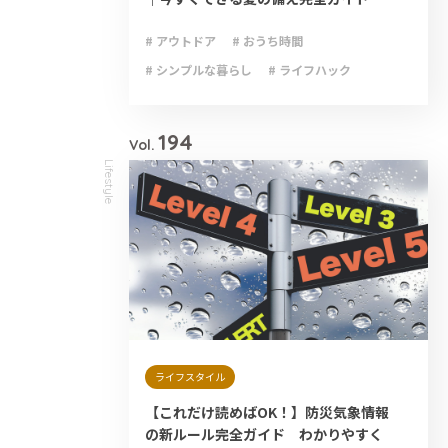
# アウトドア
# おうち時間
# シンプルな暮らし
# ライフハック
# 減災
# 避難
# 防災
# 防災グッズ
# 防災備蓄
194
Vol.
Lifestyle
ライフスタイル
【これだけ読めばOK！】防災気象情報
の新ルール完全ガイド わかりやすく