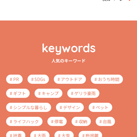
keywords
人気のキーワード
# PR
# SDGs
# アウトドア
# おうち時間
# ギフト
# キャンプ
# ゲリラ豪雨
# シンプルな暮らし
# デザイン
# ペット
# ライフハック
# 停電
# 収納
# 台風
# 地震
# 大雨
# 大雪
# 断捨離