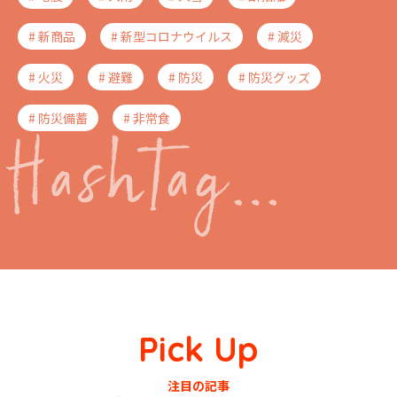
# 新商品
# 新型コロナウイルス
# 減災
# 火災
# 避難
# 防災
# 防災グッズ
# 防災備蓄
# 非常食
Pick Up
注目の記事