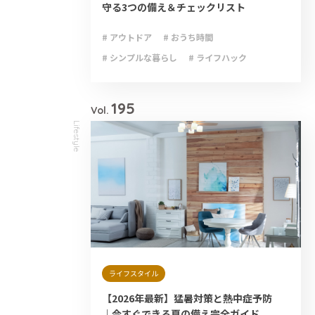
守る3つの備え＆チェックリスト
# アウトドア
# おうち時間
# シンプルな暮らし
# ライフハック
# 減災
# 避難
# 防災
# 防災グッズ
# 防災備蓄
195
Vol.
Lifestyle
ライフスタイル
【2026年最新】猛暑対策と熱中症予防
｜今すぐできる夏の備え完全ガイド