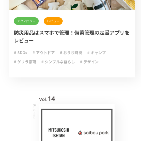
テクノロジー
レビュー
防災用品はスマホで管理！備蓄管理の定番アプリを
レビュー
# SDGs
# アウトドア
# おうち時間
# キャンプ
# ゲリラ豪雨
# シンプルな暮らし
# デザイン
# ライフハック
# 停電
# 収納
# 台風
# 地震
# 大雨
# 大雪
# 断捨離
# 新型コロナウイルス
# 減災
# 火災
# 避難
# 防災
# 防災グッズ
# 防災備蓄
# 非常食
14
Vol.
Business