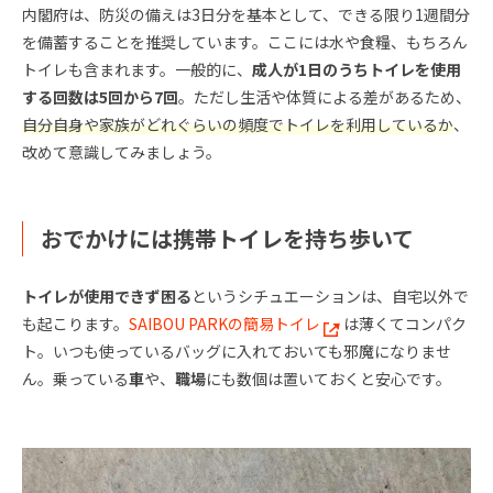
内閣府は、防災の備えは3日分を基本として、できる限り1週間分
を備蓄することを推奨しています。ここには水や食糧、もちろん
トイレも含まれます。一般的に、
成人が1日のうちトイレを使用
する回数は5回から7回
。ただし生活や体質による差があるため、
自分自身や家族がどれぐらいの頻度でトイレを利用しているか
、
改めて意識してみましょう。
おでかけには携帯トイレを持ち歩いて
トイレが使用できず困る
というシチュエーションは、自宅以外で
も起こります。
SAIBOU PARKの簡易トイレ
は薄くてコンパク
ト。いつも使っているバッグに入れておいても邪魔になりませ
ん。乗っている
車
や、
職場
にも数個は置いておくと安心です。