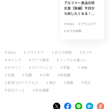
アルファー食品の防
災食【後編】今日か
ら試したくなる！...
# SDGs
# アウトドア
# おうち時間
# キャンプ
# ゲリラ豪雨
# SDGs
# アウトドア
# おうち時間
# ライフハック
# ギフト
# 停電
# 台風
# キャンプ
# ゲリラ豪雨
# シンプルな暮らし
# 地震
# 大雨
# デザイン
# ライフハック
# 停電
# 収納
# 大雪
# 減災
# 台風
# 地震
# 大雨
# 断捨離
# 避難
# 防災
# 新型コロナウイルス
# 減災
# 避難
# 防災
# 防災グッズ
# 防災グッズ
# 防災備蓄
# 防災備蓄
# 非常食