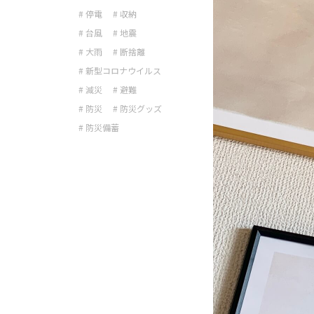
# 停電
# 収納
# 台風
# 地震
# 大雨
# 断捨離
# 新型コロナウイルス
# 減災
# 避難
# 防災
# 防災グッズ
# 防災備蓄