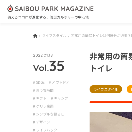
備えるココロが進化する、防災カルチャーの中心地
ライフスタイル
非常用の簡易トイレは何日分が必要？
非常用の簡
2022.01.18
35
Vol.
トイレ
# SDGs
# アウトドア
ライフスタイル
# おうち時間
# ギフト
# キャンプ
# ゲリラ豪雨
# シンプルな暮らし
# デザイン
# ライフハック