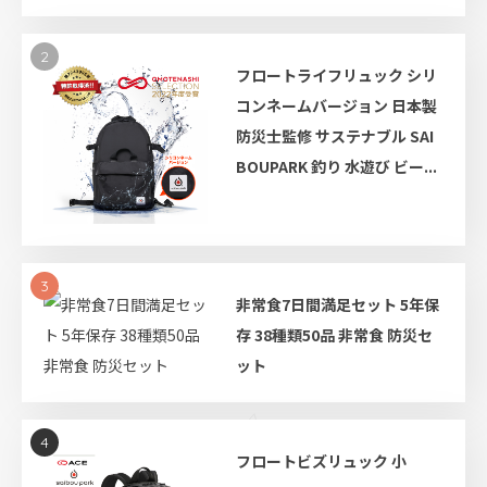
2
フロートライフリュック シリ
コンネームバージョン 日本製
防災士監修 サステナブル SAI
BOUPARK 釣り 水遊び ビー...
3
非常食7日間満足セット 5年保
存 38種類50品 非常食 防災セ
ット
4
フロートビズリュック 小