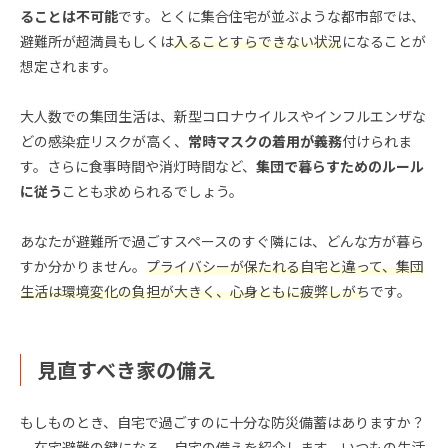
ることは不可能
です。とくに集合住宅が並ぶような都市部では、
避難所が超満員もしくは
入ることすらできない状況
になることが
想定されます。
大人数での集団生活は、新型コロナウイルスやインフルエンザな
どの感染症リスクが高く、
常時マスクの着用が義務
付けられま
す。さらに食事時間や消灯時間など、
集団で暮らすためのルール
に従う
ことも求められるでしょう。
あなたが避難所で過ごすスペースのすぐ隣には、どんな方が暮ら
すか分かりません。
プライバシーが保たれる自宅と違って、集団
生活は環境変化
の
負担
が大きく、心身ともに疲弊しがち
です。
見直すべき家の備え
もしものとき、自宅で過ごすのに十分な防災備蓄はありますか？
在宅避難の鍵になる、自宅の備えを紹介します。いつもの生活