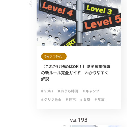
Lifestyle
ライフスタイル
【これだけ読めばOK！】防災気象情報
の新ルール完全ガイド わかりやすく
解説
# SDGs
# おうち時間
# キャンプ
# ゲリラ豪雨
# 停電
# 台風
# 地震
# 大雨
# 減災
# 火災
# 避難
# 防災
193
Vol.