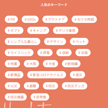
人気のキーワード
# PR
# SDGs
# アウトドア
# おうち時間
# ギフト
# キャンプ
# ゲリラ豪雨
# シンプルな暮らし
# デザイン
# ペット
# ライフハック
# 停電
# 収納
# 台風
# 地震
# 大雨
# 大雪
# 断捨離
# 新商品
# 新型コロナウイルス
# 減災
# 火災
# 避難
# 防災
# 防災グッズ
# 防災備蓄
# 非常食