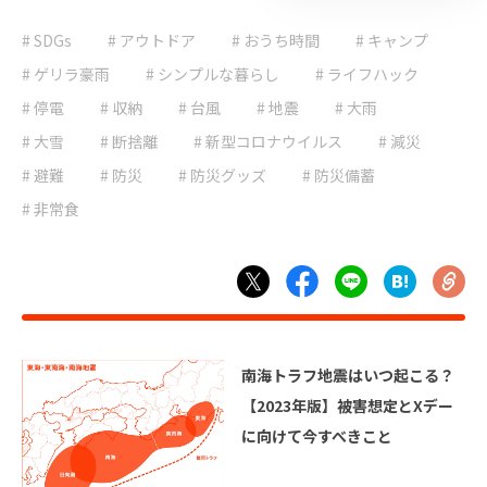
# ゲリラ豪雨
# SDGs
# アウトドア
# おうち時間
# ライフハック
# キャンプ
# 停電
# 台風
# ゲリラ豪雨
# シンプルな暮らし
# ライフハック
# 地震
# 大雨
# 停電
# 収納
# 台風
# 地震
# 大雨
# 大雪
# 減災
# 大雪
# 断捨離
# 新型コロナウイルス
# 減災
# 避難
# 防災
# 避難
# 防災
# 防災グッズ
# 防災備蓄
# 防災グッズ
# 非常食
# 防災備蓄
# 非常食
南海トラフ地震はいつ起こる？
【2023年版】被害想定とXデー
に向けて今すべきこと