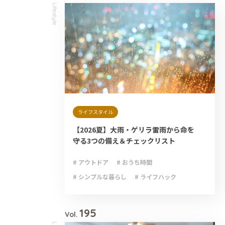
Lifestyle
ライフスタイル
【2026夏】大雨・ゲリラ雷雨から命を
守る3つの備え＆チェックリスト
# アウトドア
# おうち時間
# シンプルな暮らし
# ライフハック
# 減災
# 避難
# 防災
# 防災グッズ
# 防災備蓄
195
Vol.