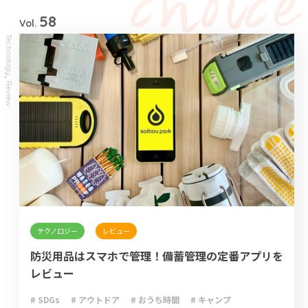
58
Vol.
Technology
,
Review
テクノロジー
レビュー
防災用品はスマホで管理！備蓄管理の定番アプリを
レビュー
# SDGs
# アウトドア
# おうち時間
# キャンプ