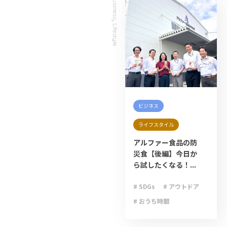
Business
,
Lifestyle
ビジネス
ライフスタイル
アルファー食品の防
災食【後編】今日か
ら試したくなる！...
# SDGs
# アウトドア
# おうち時間
# キャンプ