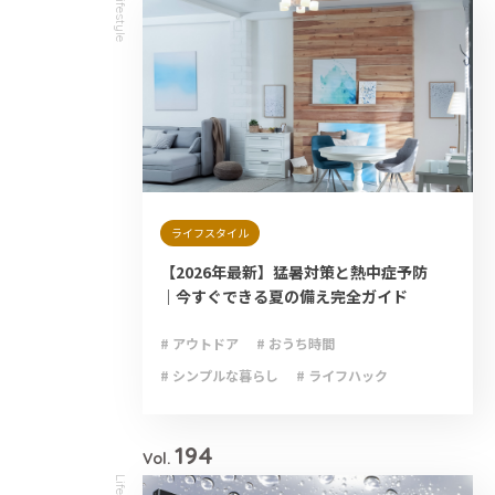
Lifestyle
ライフスタイル
【2026年最新】猛暑対策と熱中症予防
｜今すぐできる夏の備え完全ガイド
# アウトドア
# おうち時間
# シンプルな暮らし
# ライフハック
# 減災
# 避難
# 防災
# 防災グッズ
# 防災備蓄
194
Vol.