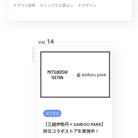
# ゲリラ豪雨
# シンプルな暮らし
# デザイン
# ライフハック
# 停電
# 収納
# 台風
# 地震
# 大雨
# 大雪
# 断捨離
# 新型コロナウイルス
# 減災
# 火災
# 避難
# 防災
# 防災グッズ
# 防災備蓄
# 非常食
14
Vol.
Business
ビジネス
【三越伊勢丹×SAIBOU PARK】
防災コラボストアを実施中！