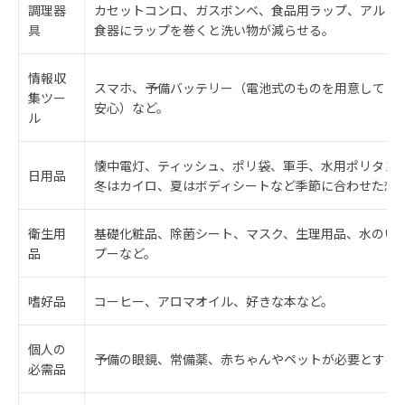
調理器
カセットコンロ、ガスボンベ、食品用ラップ、アルミ
具
食器にラップを巻くと洗い物が減らせる。
情報収
スマホ、予備バッテリー（電池式のものを用意してお
集ツー
安心）など。
ル
懐中電灯、ティッシュ、ポリ袋、軍手、水用ポリタン
日用品
冬はカイロ、夏はボディシートなど季節に合わせた想
衛生用
基礎化粧品、除菌シート、マスク、生理用品、水のい
品
プーなど。
嗜好品
コーヒー、アロマオイル、好きな本など。
個人の
予備の眼鏡、常備薬、赤ちゃんやペットが必要とする
必需品