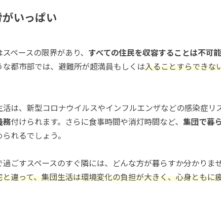
労がいっぱい
はスペースの限界があり、
すべての住民を収容することは不可
うな都市部では、避難所が超満員もしくは
入ることすらできな
。
生活は、新型コロナウイルスやインフルエンザなどの感染症リ
義務
付けられます。さらに食事時間や消灯時間など、
集団で暮
められるでしょう。
で過ごすスペースのすぐ隣には、どんな方が暮らすか分かりま
宅と違って、集団生活は環境変化
の
負担
が大きく、心身ともに