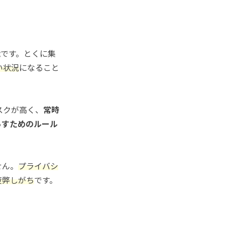
能
です。とくに集
い状況
になること
スクが高く、
常時
らすためのルール
せん。
プライバシ
疲弊しがち
です。