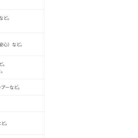
など。
安心）など。
ど。
を。
ンプーなど。
など。