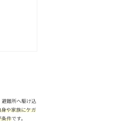
、避難所へ駆け込
自身や家族にケガ
が条件
です。