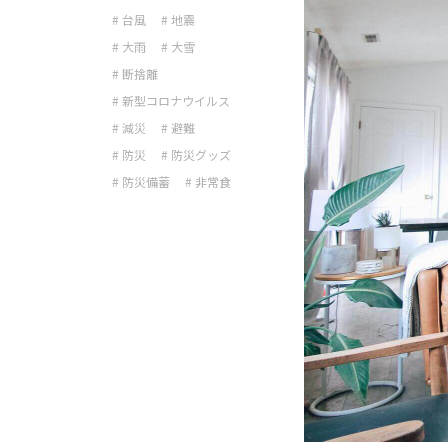
# 台風
# 地震
# 大雨
# 大雪
# 断捨離
# 新型コロナウイルス
# 減災
# 避難
# 防災
# 防災グッズ
# 防災備蓄
# 非常食