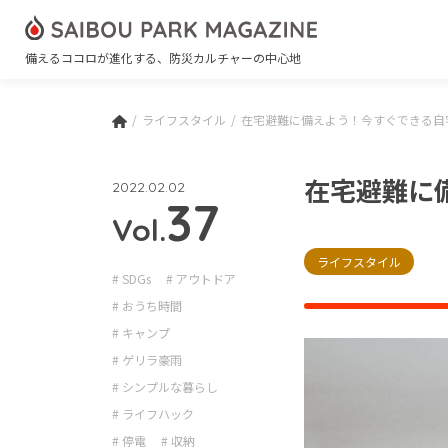
備えるココロが進化する、防災カルチャーの中心地
ライフスタイル
在宅避難に備えよう！今すぐできる自
在宅避難に
2022.02.02
37
Vol.
ライフスタイル
# SDGs
# アウトドア
# おうち時間
# キャンプ
# ゲリラ豪雨
# シンプルな暮らし
# ライフハック
# 停電
# 収納