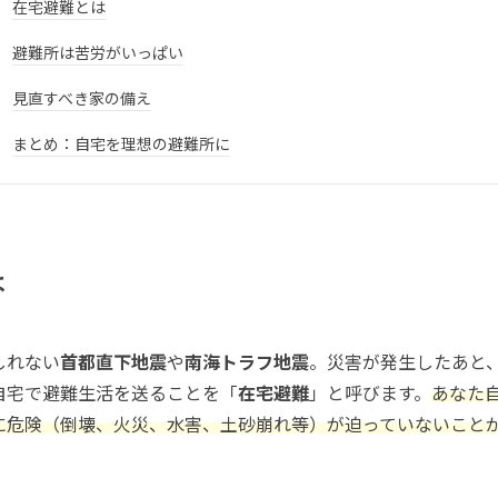
在宅避難とは
避難所は苦労がいっぱい
見直すべき家の備え
まとめ：自宅を理想の避難所に
は
しれない
首都直下地震
や
南海トラフ地震
。災害が発生したあと
自宅で避難生活を送ることを「
在宅避難
」と呼びます。
あなた
に危険（倒壊、火災、水害、土砂崩れ等）が迫っていないこと