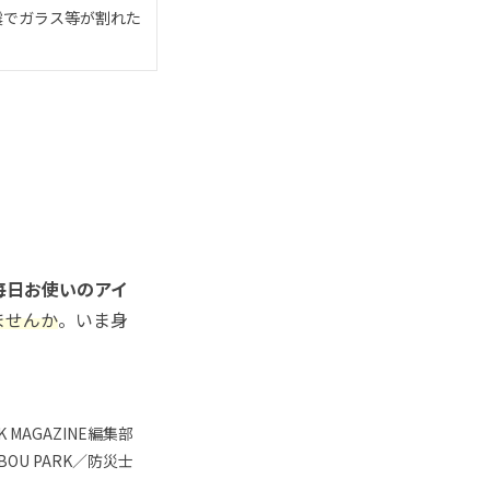
震でガラス等が割れた
毎日お使いのアイ
ませんか
。いま身
K MAGAZINE編集部
IBOU PARK／防災士