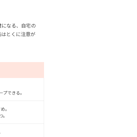
鍵になる、自宅の
品はとくに注意が
ープできる。
すめ。
つ。
。