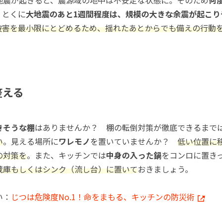
。とくに
大地震のあと1週間程度は、規模の大きな余震が起こり
被害を最小限にとどめるため、揺れたあとからでも備えの行動
整える
きそうな棚
はありませんか？ 棚の転倒対策が徹底できるまで
い
。見える場所に
ワレモノ
を置いていませんか？
低い位置に
の対策を
。また、キッチンでは
中身の入った鍋
をコンロに置き
蔵庫もしくはシンク（流し台）に置いて
おきましょう。
い：
じつは危険度No.1！命をまもる、キッチンの防災術