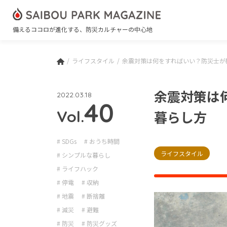
備えるココロが進化する、防災カルチャーの中心地
ライフスタイル
余震対策は何をすればいい？防災士が
余震対策は
2022.03.18
40
Vol.
暮らし方
# SDGs
# おうち時間
ライフスタイル
# シンプルな暮らし
# ライフハック
# 停電
# 収納
# 地震
# 断捨離
# 減災
# 避難
# 防災
# 防災グッズ