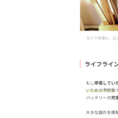
包丁や菜箸も、出
ライフライ
もし
停電してい
いための予防策
バッテリーの
充
大きな揺れを感