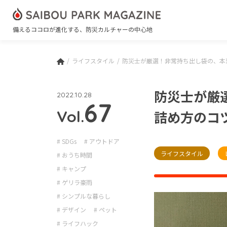
備えるココロが進化する、防災カルチャーの中心地
ライフスタイル
防災士が厳選！非常持ち出し袋の、本
防災士が厳
2022.10.28
67
Vol.
詰め方のコ
# SDGs
# アウトドア
ライフスタイル
# おうち時間
# キャンプ
# ゲリラ豪雨
# シンプルな暮らし
# デザイン
# ペット
# ライフハック