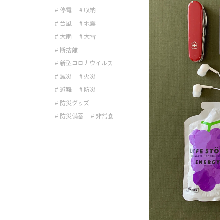
# 停電
# 収納
# 台風
# 地震
# 大雨
# 大雪
# 断捨離
# 新型コロナウイルス
# 減災
# 火災
# 避難
# 防災
# 防災グッズ
# 防災備蓄
# 非常食