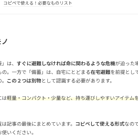
コピペで使える！必要なものリスト
モノ
袋」は、
すぐに避難しなければ命に関わるような危機
が迫った
もの。一方で「備蓄」は、自宅にとどまる
在宅避難
を前提とし
の。
この２つは別物
として認識する必要があります。
には
軽量・コンパクト・少量など、持ち運びしやすいアイテム
覧は記事の最後にまとめています。
コピペして使える形式
なの
お使いください。