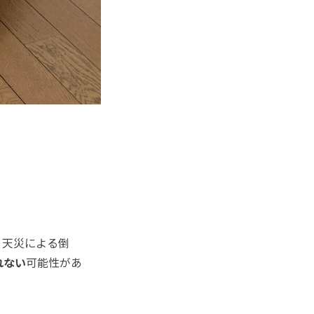
。天災による倒
れない
可能性があ