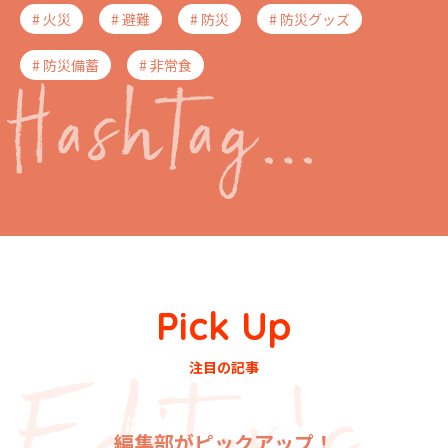
# 火災
# 避難
# 防災
# 防災グッズ
# 防災備蓄
# 非常食
Pick Up
注目の記事
編集部がピックアップ！