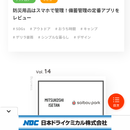
防災用品はスマホで管理！備蓄管理の定番アプリを
レビュー
# SDGs
# アウトドア
# おうち時間
# キャンプ
# ゲリラ豪雨
# シンプルな暮らし
# デザイン
# ライフハック
# 停電
# 収納
# 台風
# 地震
# 大雨
# 大雪
# 断捨離
# 新型コロナウイルス
# 減災
# 火災
# 避難
# 防災
# 防災グッズ
# 防災備蓄
# 非常食
14
Vol.
Business
目次