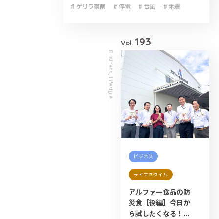
# ゲリラ豪雨
# 停電
# 台風
# 地震
# 大雨
# 減災
# 火災
# 避難
# 防災
193
Vol.
Business
,
Lifestyle
ビジネス
ライフスタイル
アルファー食品の防
災食【後編】今日か
ら試したくなる！...