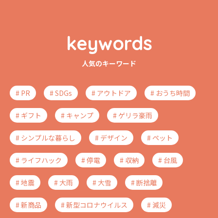
keywords
人気のキーワード
# PR
# SDGs
# アウトドア
# おうち時間
# ギフト
# キャンプ
# ゲリラ豪雨
# シンプルな暮らし
# デザイン
# ペット
# ライフハック
# 停電
# 収納
# 台風
# 地震
# 大雨
# 大雪
# 断捨離
# 新商品
# 新型コロナウイルス
# 減災