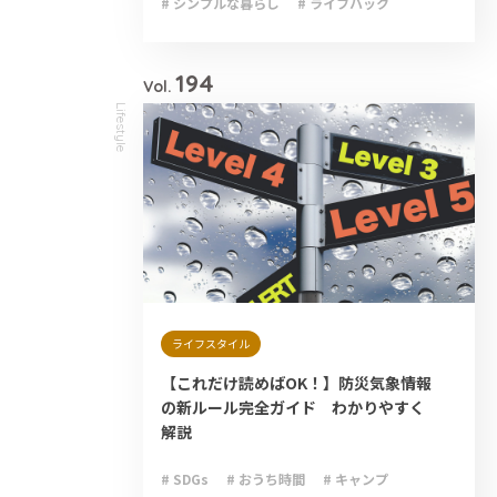
# シンプルな暮らし
# ライフハック
# 減災
# 避難
# 防災
# 防災グッズ
# 防災備蓄
194
Vol.
Lifestyle
ライフスタイル
【これだけ読めばOK！】防災気象情報
の新ルール完全ガイド わかりやすく
解説
# SDGs
# おうち時間
# キャンプ