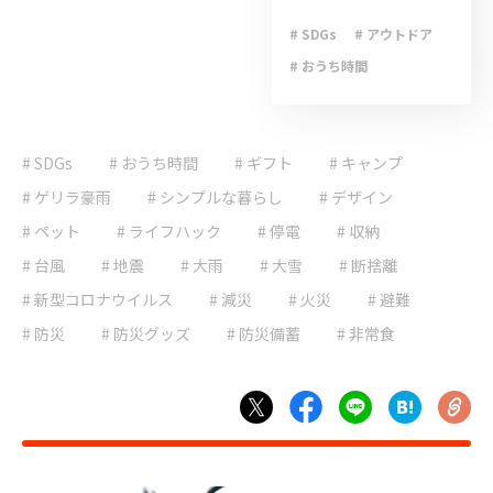
# SDGs
# アウトドア
# おうち時間
# キャンプ
# ゲリラ豪雨
# SDGs
# おうち時間
# ギフト
# ライフハック
# キャンプ
# 停電
# 台風
# ゲリラ豪雨
# シンプルな暮らし
# デザイン
# 地震
# 大雨
# ペット
# ライフハック
# 停電
# 収納
# 大雪
# 減災
# 台風
# 地震
# 大雨
# 大雪
# 断捨離
# 避難
# 防災
# 新型コロナウイルス
# 減災
# 火災
# 避難
# 防災グッズ
# 防災
# 防災グッズ
# 防災備蓄
# 非常食
# 防災備蓄
# 非常食