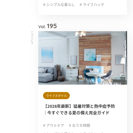
# シンプルな暮らし
# ライフハック
# 減災
# 避難
# 防災
# 防災グッズ
# 防災備蓄
195
Vol.
Lifestyle
ライフスタイル
【2026年最新】猛暑対策と熱中症予防
｜今すぐできる夏の備え完全ガイド
# アウトドア
# おうち時間