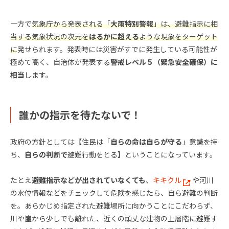
一方で
気象庁から発表される「
大雨特別警報
」は、避難指示に相
当する気象状況の次元を
はるかに超える
ような現象をターゲット
に
発せられます。発表時には災害がすでに発生している可能性が
極めて高く、自治体が発表する
警戒レベル５（緊急安全確保）に
相当
します。
誰かの指示を待たないで！
政府の方針としては【住民は「
自らの命は自らが守る
」意識を持
ち、
自らの判断で
避難行動をとる】ということになっています。
たとえ
避難指示などが出されていなくても
、
キキクル
や河川
の水位情報などをチェックして危険を感じたら、自ら避難の判断
を。あらかじめ指定された避難場所に向かうことにこだわらず、
川や崖から少しでも離れた、近くの頑丈な建物の上層階に避難す