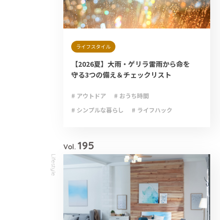
ライフスタイル
【2026夏】大雨・ゲリラ雷雨から命を
守る3つの備え＆チェックリスト
# アウトドア
# おうち時間
# シンプルな暮らし
# ライフハック
# 減災
# 避難
# 防災
# 防災グッズ
# 防災備蓄
195
Vol.
Lifestyle