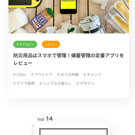
テクノロジー
レビュー
防災用品はスマホで管理！備蓄管理の定番アプリを
レビュー
# SDGs
# アウトドア
# おうち時間
# キャンプ
# ゲリラ豪雨
# シンプルな暮らし
# デザイン
# ライフハック
# 停電
# 収納
# 台風
# 地震
# 大雨
# 大雪
# 断捨離
# 新型コロナウイルス
# 減災
# 火災
# 避難
# 防災
# 防災グッズ
# 防災備蓄
# 非常食
14
Vol.
Business