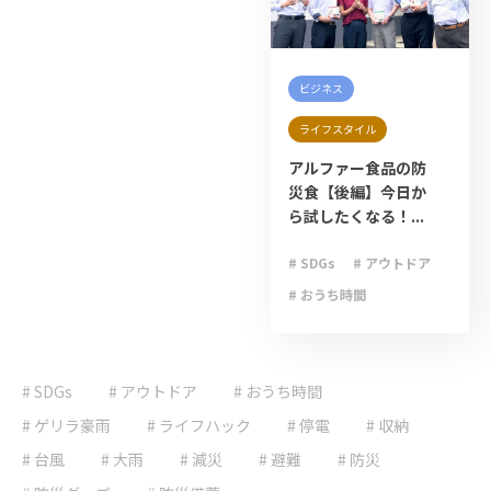
ビジネス
ライフスタイル
アルファー食品の防
災食【後編】今日か
ら試したくなる！...
# SDGs
# アウトドア
# おうち時間
# キャンプ
# ゲリラ豪雨
# SDGs
# アウトドア
# おうち時間
# ライフハック
# 停電
# 台風
# ゲリラ豪雨
# ライフハック
# 停電
# 収納
# 地震
# 大雨
# 台風
# 大雨
# 減災
# 避難
# 防災
# 大雪
# 減災