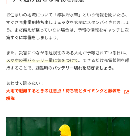
お住まいの地域について「線状降水帯」という情報を聞いたら、
すぐさま
非常用持ち出しリュック
を玄関にスタンバイさせましょ
う。まだ備えが整っていない場合は、予報の情報をキャッチし次
第
すぐに準備を
しましょう。
また、災害につながる危険性のある大雨が予報されている日は、
スマホの残バッテリー量に気をつけて
。できるだけ充電状態を維
持することで、避難時の
バッテリー切れを防ぎましょう
。
あわせて読みたい：
大雨で避難するときの注意点！持ち物とタイミングと服装を
解説