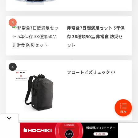
3
非常食7日間満足セット 5年保
存 38種類50品 非常食 防災セ
ット
4
フロートビズリュック 小
目次
5
SAIBOU PARK 防災笛 アクセ