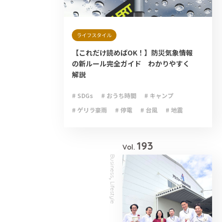
ライフスタイル
【これだけ読めばOK！】防災気象情報
の新ルール完全ガイド わかりやすく
解説
# SDGs
# おうち時間
# キャンプ
# ゲリラ豪雨
# 停電
# 台風
# 地震
# 大雨
# 減災
# 火災
# 避難
# 防災
193
Vol.
Business
,
Lifestyle