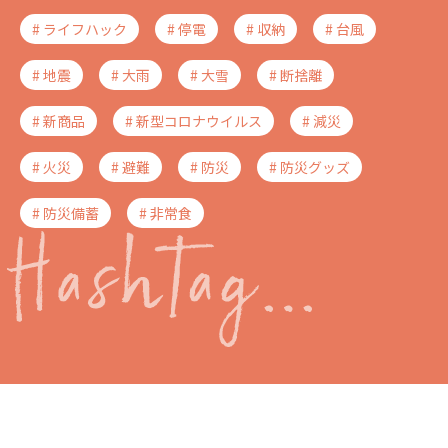
# ライフハック
# 停電
# 収納
# 台風
# 地震
# 大雨
# 大雪
# 断捨離
# 新商品
# 新型コロナウイルス
# 減災
# 火災
# 避難
# 防災
# 防災グッズ
# 防災備蓄
# 非常食