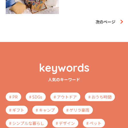
次のページ
keywords
人気のキーワード
# PR
# SDGs
# アウトドア
# おうち時間
# ギフト
# キャンプ
# ゲリラ豪雨
# シンプルな暮らし
# デザイン
# ペット