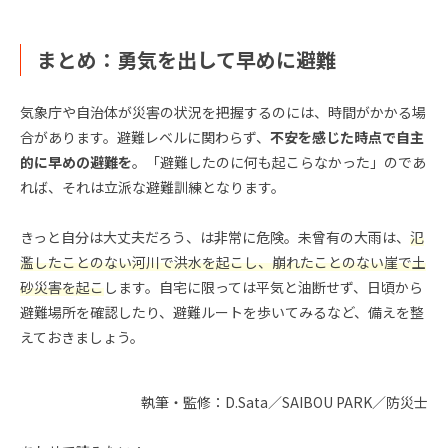
まとめ：勇気を出して早めに避難
気象庁や自治体が災害の状況を把握するのには、時間がかかる場
合があります。避難レベルに関わらず、
不安を感じた時点で自主
的に早めの避難を
。「避難したのに何も起こらなかった」のであ
れば、それは立派な避難訓練となります。
きっと自分は大丈夫だろう、は非常に危険。未曾有の大雨は、
氾
濫したことのない河川で洪水を起こし、崩れたことのない崖で土
砂災害を起こ
します。自宅に限っては平気と油断せず、日頃から
避難場所を確認したり、避難ルートを歩いてみるなど、備えを整
えておきましょう。
執筆・監修：D.Sata／SAIBOU PARK／防災士