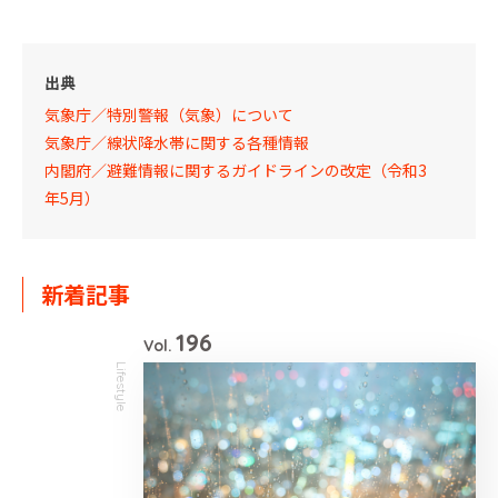
出典
気象庁／特別警報（気象）について
気象庁／線状降水帯に関する各種情報
内閣府／避難情報に関するガイドラインの改定（令和3
年5月）
新着記事
196
Vol.
Lifestyle