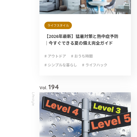
ライフスタイル
【2026年最新】猛暑対策と熱中症予防
｜今すぐできる夏の備え完全ガイド
# アウトドア
# おうち時間
# シンプルな暮らし
# ライフハック
# 減災
# 避難
# 防災
# 防災グッズ
# 防災備蓄
194
Vol.
Lifestyle