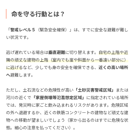
命を守る行動とは？
「
警戒レベル５
（緊急安全確保）」は、すでに安全な避難が難し
い状況です。
逃げ遅れている場合は
垂直避難
に切り替えます。
自宅の上階や近
隣の頑丈な建物の上階（室内でも崖や斜面から一番遠い部分に）
に逃げる
など、少しでも身の安全を確保できる、
近くの高い場所
へ
避難します。
ただし、土石流などの危険性が高い
「土砂災害警戒区域」
または
河川の近くで
「家屋倒壊等氾濫想定区域」
に指定されている場所
では、発災時に家ごと飲み込まれるリスクがあります。危険区域
の外へ退避するか、近くの鉄筋コンクリートの建物など頑丈な建
物への移動が望ましいでしょう（家から出るのはすでに危険な状
態。細心の注意を払ってください）。