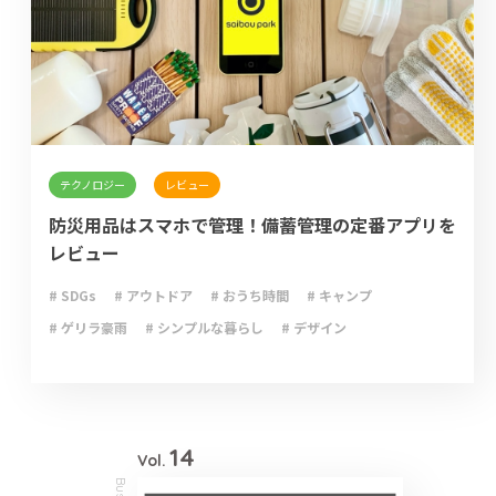
テクノロジー
レビュー
防災用品はスマホで管理！備蓄管理の定番アプリを
レビュー
# SDGs
# アウトドア
# おうち時間
# キャンプ
# ゲリラ豪雨
# シンプルな暮らし
# デザイン
# ライフハック
# 停電
# 収納
# 台風
# 地震
# 大雨
# 大雪
# 断捨離
# 新型コロナウイルス
# 減災
# 火災
# 避難
# 防災
# 防災グッズ
# 防災備蓄
# 非常食
14
Vol.