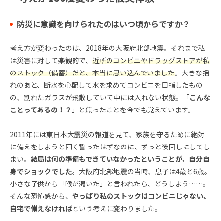
防災に意識を向けられたのはいつ頃からですか？
考え方が変わったのは、2018年の大阪府北部地震。それまで私
は災害に対して楽観的で、
近所のコンビニやドラッグストアが私
のストック（備蓄）だと、本当に思い込んでいました
。大きな揺
れのあと、断水を心配して水を求めてコンビニを目指したもの
の、割れたガラスが飛散していて中には入れない状態。「
こんな
ことってあるの！？
」と焦ったことを今でも覚えています。
2011年には東日本大震災の報道を見て、家族を守るために絶対
に備えをしようと固く誓ったはずなのに、ずっと後回しにしてし
まい。
結局は何の準備もできていなかったということが、自分自
身でショックでした
。大阪府北部地震の当時、息子は4歳と6歳。
小さな子供から「喉が渇いた」と言われたら、どうしよう……。
そんな恐怖感から、
やっぱり私のストックはコンビニじゃない、
自宅で備えなければ
という考えに変わりました。