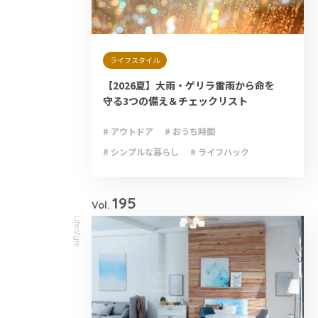
ライフスタイル
【2026夏】大雨・ゲリラ雷雨から命を
守る3つの備え＆チェックリスト
# アウトドア
# おうち時間
# シンプルな暮らし
# ライフハック
# 減災
# 避難
# 防災
# 防災グッズ
# 防災備蓄
195
Vol.
Lifestyle