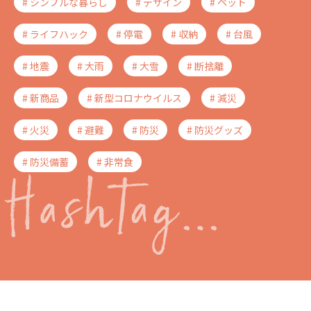
# シンプルな暮らし
# デザイン
# ペット
# ライフハック
# 停電
# 収納
# 台風
# 地震
# 大雨
# 大雪
# 断捨離
# 新商品
# 新型コロナウイルス
# 減災
# 火災
# 避難
# 防災
# 防災グッズ
# 防災備蓄
# 非常食