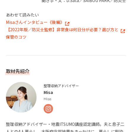
聞き手・文：D.Sata／SAIBOU PARK／防災士
あわせて読みたい
Misaさんインタビュー《後編》
【2022年版／防災士監修】非常食は何日分が必要？選び方と
保管のコツ
取材先紹介
整理収納アドバイザー
Misa
Misa
整理収納アドバイザー・地震ITSUMO講座認定講師。夫と息子二
人との4人暮らし。大阪府北部地震をきっかけに、暮らしに馴染