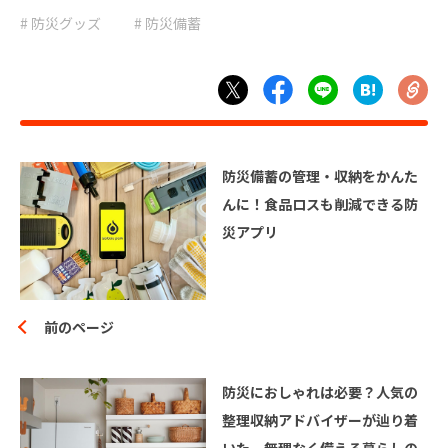
# 避難
# 防災
# 防災グッズ
# 防災備蓄
# 防災グッズ
# 防災備蓄
# 非常食
防災備蓄の管理・収納をかんた
んに！食品ロスも削減できる防
災アプリ
前のページ
防災におしゃれは必要？人気の
整理収納アドバイザーが辿り着