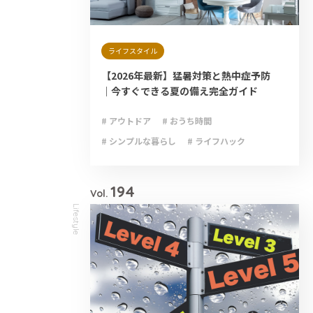
ライフスタイル
【2026年最新】猛暑対策と熱中症予防
｜今すぐできる夏の備え完全ガイド
# アウトドア
# おうち時間
# シンプルな暮らし
# ライフハック
# 減災
# 避難
# 防災
# 防災グッズ
# 防災備蓄
194
Vol.
Lifestyle