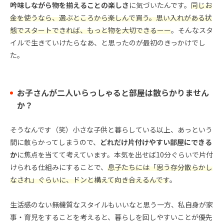
吟味しながら物を揃えることの楽しさ
に気づいたんです。
同じお
金を使うなら、選ぶところから楽しんで買う。思い入れがある状
態でスタートできれば、もっと物を大切できるーー
。そんなスタ
イルで生きていけたらなあ、と思ったのが最初のきっかけでし
た。
お子さんが二人いらっしゃると部屋は散らかりません
か？
そうなんです（笑）小さな子供と暮らしている以上、あっという
間に散らかってしまうので、
どれだけ片付けやすい部屋にできる
か
に焦点を当てて考えています。本気を出せば10分ぐらいで片付
けられる仕組みにすることで、
息子たちには「思う存分散らかし
なされ」ぐらいに、ドンと構えて向き合えるんです
。
生活感のない無機質なスタイルもいいなと思う一方、私自身が家
事・育児をすることを考えると、暮らしを回しやすいことが優先