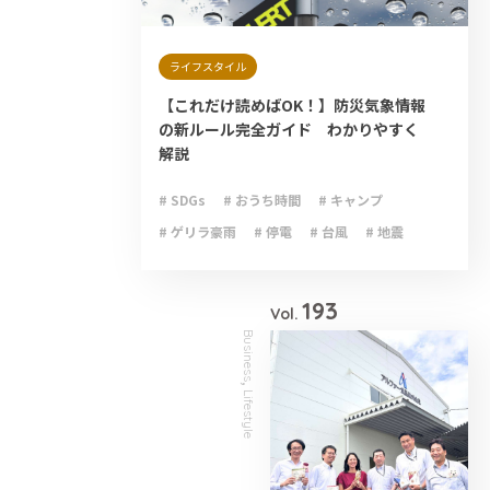
ライフスタイル
【これだけ読めばOK！】防災気象情報
の新ルール完全ガイド わかりやすく
解説
# SDGs
# おうち時間
# キャンプ
# ゲリラ豪雨
# 停電
# 台風
# 地震
# 大雨
# 減災
# 火災
# 避難
# 防災
193
Vol.
Business
,
Lifestyle