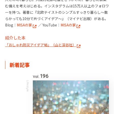
む備えを考えはじめる。インスタグラムは15万人以上のフォロワ
ーを持つ。著書に『北欧テイストのシンプルすっきり暮らし〜散
らかっても10分で片づくアイデア〜』（マイナビ出版）がある。
Blog：
MISAの家
／ YouTube：
MISAの家
紹介した本
「おしゃれ防災アイデア帖」（山と渓谷社）
新着記事
196
Vol.
Lifestyle