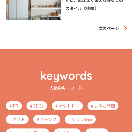
いた、無理なく備える暮らしの
スタイル《後編》
次のページ
keywords
人気のキーワード
# PR
# SDGs
# アウトドア
# おうち時間
# ギフト
# キャンプ
# ゲリラ豪雨