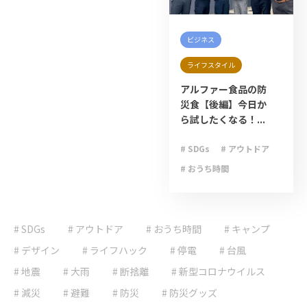
ビジネス
ライフスタイル
アルファー食品の防
災食【後編】今日か
ら試したくなる！...
# SDGs
# アウトドア
# おうち時間
# キャンプ
# ゲリラ豪雨
# SDGs
# アウトドア
# おうち時間
# ライフハック
# キャンプ
# 停電
# 台風
# デザイン
# ライフハック
# 停電
# 台風
# 地震
# 大雨
# 地震
# 大雨
# 断捨離
# 新型コロナウイルス
# 大雪
# 減災
# 減災
# 避難
# 防災
# 防災グッズ