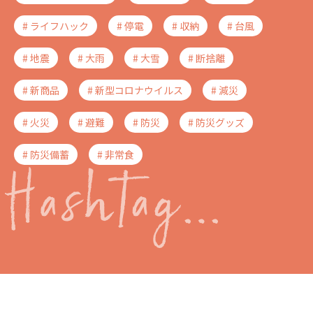
# ライフハック
# 停電
# 収納
# 台風
# 地震
# 大雨
# 大雪
# 断捨離
# 新商品
# 新型コロナウイルス
# 減災
# 火災
# 避難
# 防災
# 防災グッズ
# 防災備蓄
# 非常食