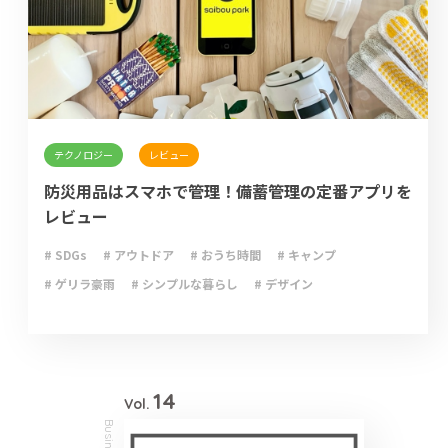
テクノロジー
レビュー
防災用品はスマホで管理！備蓄管理の定番アプリを
レビュー
# SDGs
# アウトドア
# おうち時間
# キャンプ
# ゲリラ豪雨
# シンプルな暮らし
# デザイン
# ライフハック
# 停電
# 収納
# 台風
# 地震
# 大雨
# 大雪
# 断捨離
# 新型コロナウイルス
# 減災
# 火災
# 避難
# 防災
# 防災グッズ
# 防災備蓄
# 非常食
14
Vol.
Business