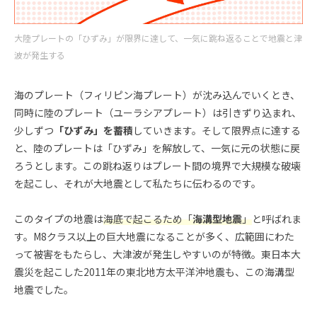
大陸プレートの「ひずみ」が限界に達して、一気に跳ね返ることで地震と津
波が発生する
海のプレート（フィリピン海プレート）が沈み込んでいくとき、
同時に陸のプレート（ユーラシアプレート）は引きずり込まれ、
少しずつ
「ひずみ」を蓄積
していきます。そして限界点に達する
と、陸のプレートは「ひずみ」を解放して、一気に元の状態に戻
ろうとします。この跳ね返りはプレート間の境界で大規模な破壊
を起こし、それが大地震として私たちに伝わるのです。
このタイプの地震は
海底で起こるため「
海溝型地震
」
と呼ばれま
す。M8クラス以上の巨大地震になることが多く、広範囲にわた
って被害をもたらし、大津波が発生しやすいのが特徴。東日本大
震災を起こした2011年の東北地方太平洋沖地震も、この海溝型
地震でした。