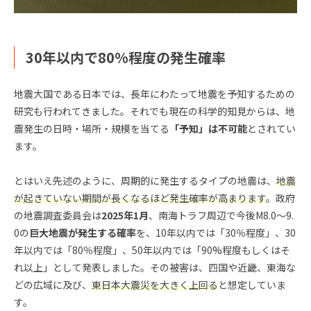
30年以内で80%程度の発生確率
地震大国である日本では、長年にわたって地震を予知するための
研究も行われてきました。それでも現在の科学的知見からは、地
震発生の日時・場所・規模を当てる
「予知」は不可能
とされてい
ます。
とはいえ先述のように、周期的に発生するタイプの地震は、
地震
が起きていない期間が長くなるほど発生確率が高まります
。政府
の地震調査委員会は
2025年1月
、南海トラフ周辺で今後M8.0〜9.
0の
巨大地震が発生する確率
を、10年以内では「30％程度」、30
年以内では「80％程度」、50年以内では「90%程度もしくはそ
れ以上」として発表しました。その被害は、四国や近畿、東海な
どの広域に及び、
東日本大震災を大きく上回る
と想定していま
す。