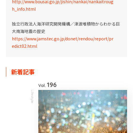
http://www.bousai.go.jp/jishin/nankai/nankaitroug
h_info.html
独立行政法人海洋研究開発機構／津波堆積物からわかる巨
大南海地震の歴史
https://www.jamstec.go.jp/donet/rendou/report/pr
edict02.html
新着記事
196
Vol.
Lifestyle