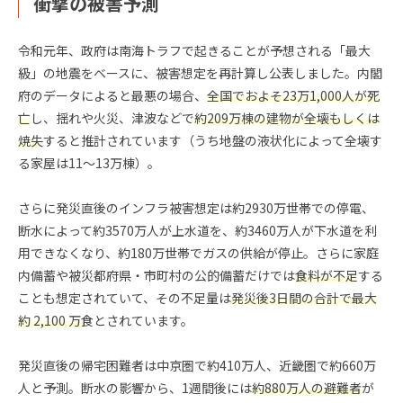
衝撃の被害予測
令和元年、政府は南海トラフで起きることが予想される「最大
級」の地震をベースに、被害想定を再計算し公表しました。内閣
府のデータによると最悪の場合、
全国でおよそ23万1,000人が死
亡
し、揺れや火災、津波などで
約209万棟の建物が全壊もしくは
焼失
すると推計されています（うち地盤の液状化によって全壊す
る家屋は11〜13万棟）。
さらに発災直後のインフラ被害想定は約2930万世帯での停電、
断水によって約3570万人が上水道を、約3460万人が下水道を利
用できなくなり、約180万世帯でガスの供給が停止。さらに家庭
内備蓄や被災都府県・市町村の公的備蓄だけでは
食料が不足
する
ことも想定されていて、その不足量は
発災後3日間の合計で最大
約 2,100 万食
とされています。
発災直後の帰宅困難者は中京圏で約410万人、近畿圏で約660万
人と予測。断水の影響から、1週間後には
約880万人の避難者
が