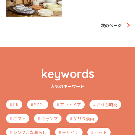
次のページ
keywords
人気のキーワード
# PR
# SDGs
# アウトドア
# おうち時間
# ギフト
# キャンプ
# ゲリラ豪雨
# シンプルな暮らし
# デザイン
# ペット