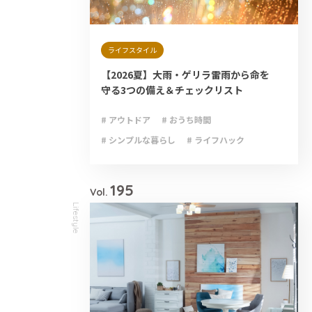
ライフスタイル
【2026夏】大雨・ゲリラ雷雨から命を
守る3つの備え＆チェックリスト
# アウトドア
# おうち時間
# シンプルな暮らし
# ライフハック
# 減災
# 避難
# 防災
# 防災グッズ
# 防災備蓄
195
Vol.
Lifestyle