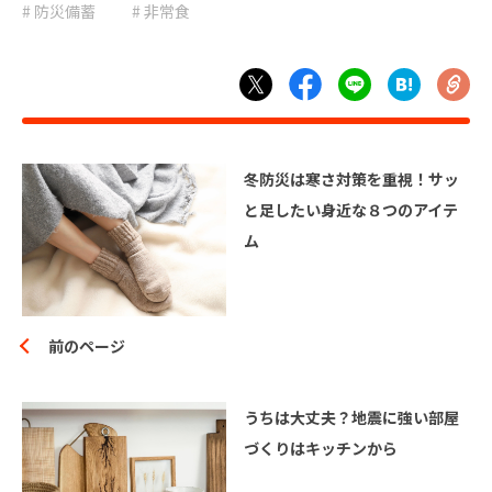
# 避難
# 防災
# 防災備蓄
# 非常食
# 防災グッズ
# 防災備蓄
# 非常食
冬防災は寒さ対策を重視！サッ
と足したい身近な８つのアイテ
ム
前のページ
うちは大丈夫？地震に強い部屋
づくりはキッチンから