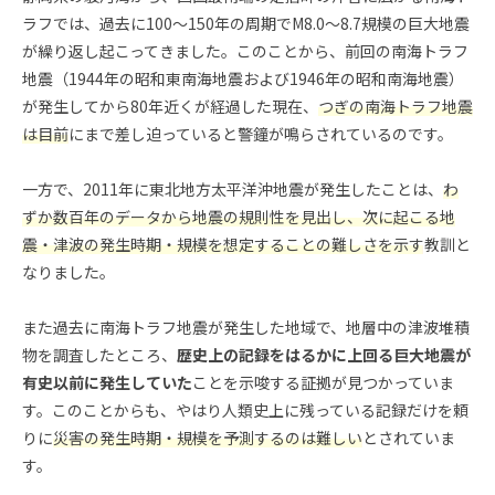
ラフでは、過去に100〜150年の周期でM8.0〜8.7規模の巨大地震
が繰り返し起こってきました。このことから、前回の南海トラフ
地震（1944年の昭和東南海地震および1946年の昭和南海地震）
が発生してから80年近くが経過した現在、
つぎの南海トラフ地震
は目前
にまで差し迫っていると警鐘が鳴らされているのです。
一方で、2011年に東北地方太平洋沖地震が発生したことは、
わ
ずか数百年のデータから地震の規則性を見出し、次に起こる地
震・津波の発生時期・規模を想定することの難しさを示す
教訓と
なりました。
また過去に南海トラフ地震が発生した地域で、地層中の津波堆積
物を調査したところ、
歴史上の記録をはるかに上回る巨大地震が
有史以前に発生していた
ことを示唆する証拠が見つかっていま
す。このことからも、やはり人類史上に残っている記録だけを頼
りに
災害の発生時期・規模を予測するのは難しい
とされていま
す。