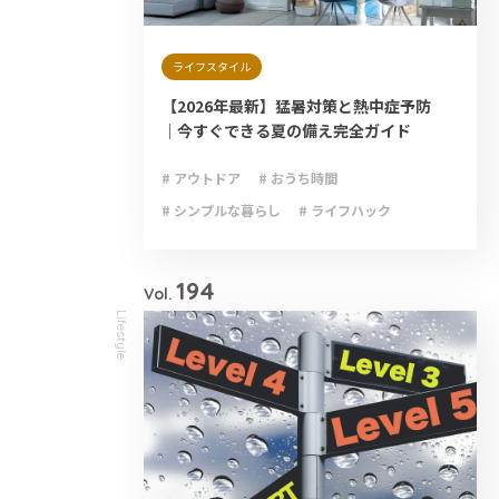
ライフスタイル
【2026年最新】猛暑対策と熱中症予防
｜今すぐできる夏の備え完全ガイド
# アウトドア
# おうち時間
# シンプルな暮らし
# ライフハック
# 減災
# 避難
# 防災
# 防災グッズ
# 防災備蓄
194
Vol.
Lifestyle