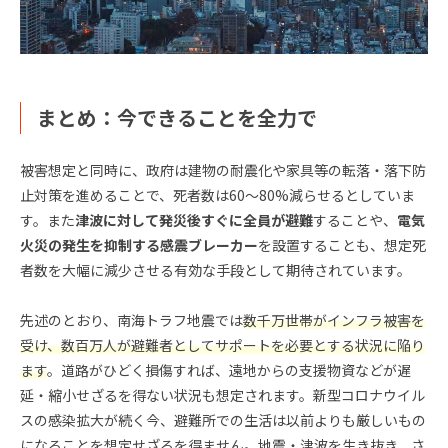
まとめ：今できることを全力で
被害想定と同時に、政府は建物の耐震化や家具等の転落・落下防
止対策を進めることで、死者数は60〜80%減らせるとしていま
す。また
津波に対して発災後すぐに全員が避難
することや、
電気
火災の発生を抑制する感震ブレーカー
を設置することも、想定死
者数を大幅に減少させる有効な手段として期待されています。
先述のとおり、南海トラフ地震では
数千万世帯がインフラ被害を
受け、数百万人が避難者としてサポートを必要とする状況に陥り
ます
。道路がひどく損傷すれば、遠地からの支援物資などが遅
延・縮小せざるを得ない状況も想定されます。新型コロナウイル
スの感染拡大が続く今、避難所での生活は以前よりも厳しいもの
になることを想定せざるを得ません。地震・津波を生き抜き、さ