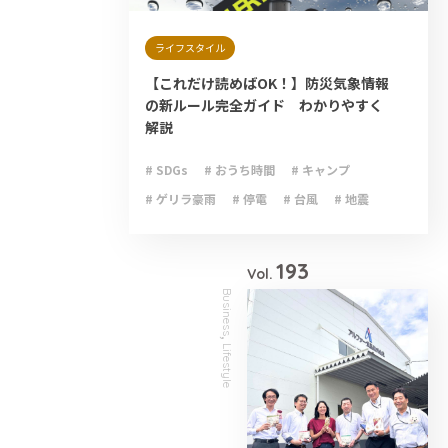
ライフスタイル
【これだけ読めばOK！】防災気象情報
の新ルール完全ガイド わかりやすく
解説
# SDGs
# おうち時間
# キャンプ
# ゲリラ豪雨
# 停電
# 台風
# 地震
# 大雨
# 減災
# 火災
# 避難
# 防災
193
Vol.
Business
,
Lifestyle