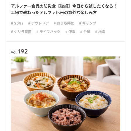
アルファー食品の防災食【後編】今日から試したくなる！
工場で教わったアルファ化米の意外な楽しみ方
# SDGs
# アウトドア
# おうち時間
# キャンプ
# ゲリラ豪雨
# ライフハック
# 停電
# 台風
# 地震
# 大雨
# 大雪
# 減災
# 避難
# 防災
# 防災グッズ
# 防災備蓄
# 非常食
192
Vol.