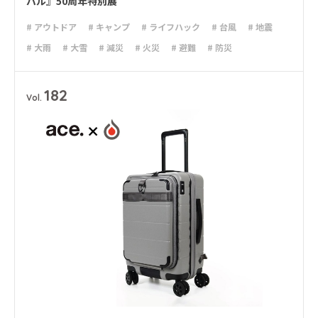
バル』50周年特別展
# アウトドア
# キャンプ
# ライフハック
# 台風
# 地震
# 大雨
# 大雪
# 減災
# 火災
# 避難
# 防災
182
Vol.