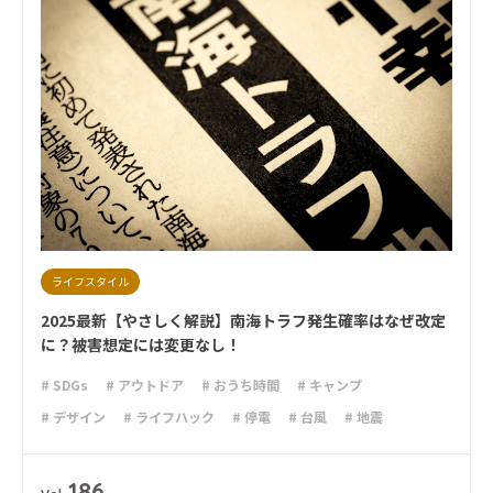
ライフスタイル
2025最新【やさしく解説】南海トラフ発生確率はなぜ改定
に？被害想定には変更なし！
# SDGs
# アウトドア
# おうち時間
# キャンプ
# デザイン
# ライフハック
# 停電
# 台風
# 地震
# 大雨
# 断捨離
# 新型コロナウイルス
# 減災
# 避難
# 防災
# 防災グッズ
# 防災備蓄
# 非常食
186