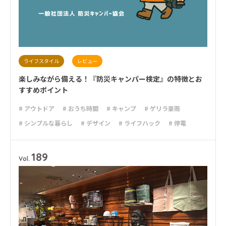
ライフスタイル
レビュー
楽しみながら備える！『防災キャンパー検定』の特徴とお
すすめポイント
# アウトドア
# おうち時間
# キャンプ
# ゲリラ豪雨
# シンプルな暮らし
# デザイン
# ライフハック
# 停電
# 台風
# 地震
# 大雨
# 大雪
# 新商品
# 減災
# 火災
# 避難
# 防災
# 防災グッズ
# 防災備蓄
# 非常食
189
Vol.