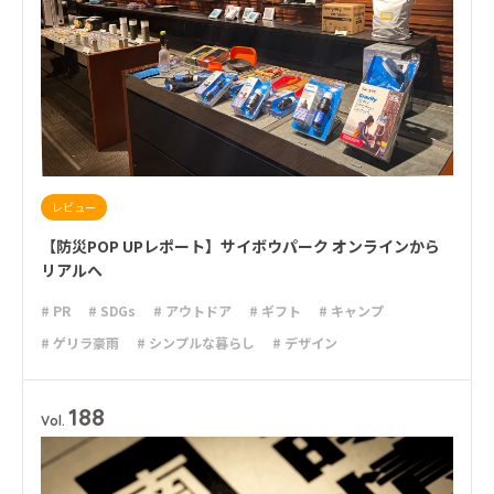
レビュー
【防災POP UPレポート】サイボウパーク オンラインから
リアルへ
# PR
# SDGs
# アウトドア
# ギフト
# キャンプ
# ゲリラ豪雨
# シンプルな暮らし
# デザイン
# ライフハック
# 停電
# 収納
# 台風
# 地震
# 大雨
# 大雪
# 新商品
# 減災
# 火災
# 避難
# 防災
188
Vol.
# 防災グッズ
# 防災備蓄
# 非常食