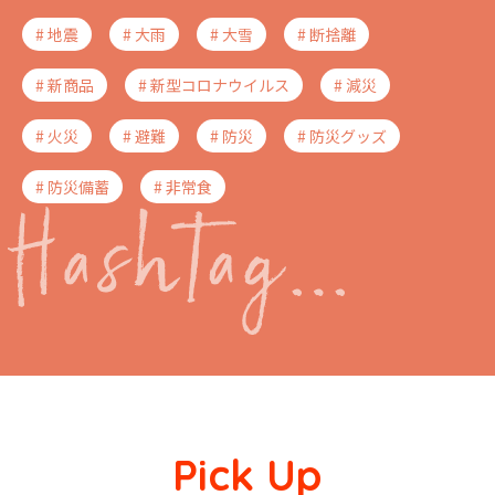
# 地震
# 大雨
# 大雪
# 断捨離
# 新商品
# 新型コロナウイルス
# 減災
# 火災
# 避難
# 防災
# 防災グッズ
# 防災備蓄
# 非常食
Pick Up