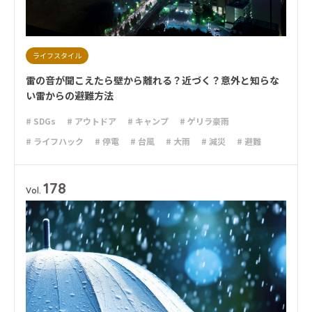
ライフスタイル
雷の音が聞こえたら壁から離れる？近づく？意外と知らな
い雷からの避難方法
# SDGs
# アウトドア
# キャンプ
# ゲリラ豪雨
# ライフハック
# 停電
# 台風
# 大雨
# 減災
# 避難
# 防災
178
Vol.