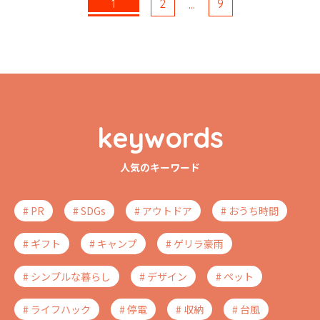
1
2
9
…
keywords
人気のキーワード
# PR
# SDGs
# アウトドア
# おうち時間
# ギフト
# キャンプ
# ゲリラ豪雨
# シンプルな暮らし
# デザイン
# ペット
# ライフハック
# 停電
# 収納
# 台風