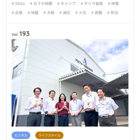
# SDGs
# おうち時間
# キャンプ
# ゲリラ豪雨
# 停電
# 台風
# 地震
# 大雨
# 減災
# 火災
# 避難
# 防災
193
Vol.
ビジネス
ライフスタイル