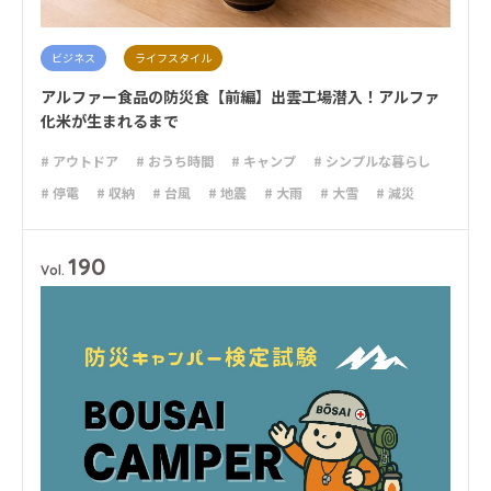
ビジネス
ライフスタイル
アルファー食品の防災食【前編】出雲工場潜入！アルファ
化米が生まれるまで
# アウトドア
# おうち時間
# キャンプ
# シンプルな暮らし
# 停電
# 収納
# 台風
# 地震
# 大雨
# 大雪
# 減災
# 避難
# 防災
# 防災グッズ
# 防災備蓄
# 非常食
190
Vol.