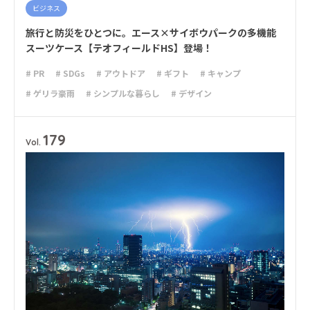
ビジネス
旅行と防災をひとつに。エース×サイボウパークの多機能
スーツケース【テオフィールドHS】登場！
# PR
# SDGs
# アウトドア
# ギフト
# キャンプ
# ゲリラ豪雨
# シンプルな暮らし
# デザイン
# ライフハック
# 停電
# 収納
# 台風
# 地震
# 大雨
# 大雪
# 新商品
# 減災
# 火災
# 避難
# 防災
179
Vol.
# 防災グッズ
# 防災備蓄
# 非常食