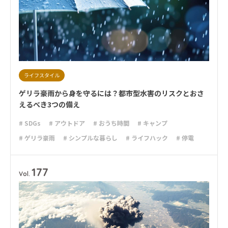
ライフスタイル
ゲリラ豪雨から身を守るには？都市型水害のリスクとおさ
えるべき3つの備え
# SDGs
# アウトドア
# おうち時間
# キャンプ
# ゲリラ豪雨
# シンプルな暮らし
# ライフハック
# 停電
# 収納
# 台風
# 地震
# 大雨
# 減災
# 避難
# 防災
# 防災グッズ
# 防災備蓄
177
Vol.