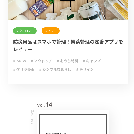
テクノロジー
レビュー
防災用品はスマホで管理！備蓄管理の定番アプリを
レビュー
# SDGs
# アウトドア
# おうち時間
# キャンプ
# ゲリラ豪雨
# シンプルな暮らし
# デザイン
# ライフハック
# 停電
# 収納
# 台風
# 地震
# 大雨
# 大雪
# 断捨離
# 新型コロナウイルス
# 減災
# 火災
# 避難
# 防災
# 防災グッズ
# 防災備蓄
# 非常食
14
Vol.
Business