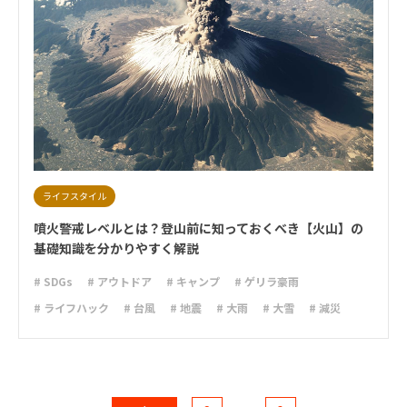
ライフスタイル
噴火警戒レベルとは？登山前に知っておくべき【火山】の
基礎知識を分かりやすく解説
# SDGs
# アウトドア
# キャンプ
# ゲリラ豪雨
# ライフハック
# 台風
# 地震
# 大雨
# 大雪
# 減災
# 火災
# 避難
# 防災
# 防災グッズ
# 防災備蓄