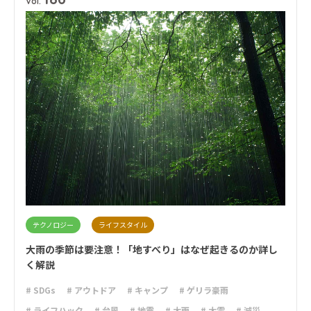
Vol.
テクノロジー
ライフスタイル
大雨の季節は要注意！「地すべり」はなぜ起きるのか詳し
く解説
# SDGs
# アウトドア
# キャンプ
# ゲリラ豪雨
# ライフハック
# 台風
# 地震
# 大雨
# 大雪
# 減災