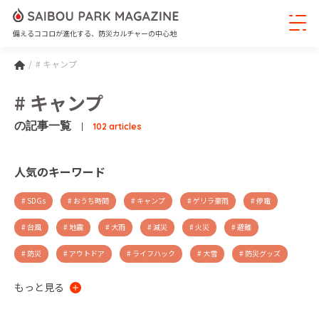
備えるココロが進化する、防災カルチャーの中心地
# キャンプ
# キャンプ
の記事一覧
102 articles
人気のキーワード
# SDGs
# おうち時間
# キャンプ
# ゲリラ豪雨
# 停電
# 台風
# 地震
# 大雨
# 減災
# 火災
# 避難
# 防災
# アウトドア
# ライフハック
# 大雪
# 防災グッズ
# 防災備蓄
# 非常食
# シンプルな暮らし
# 収納
# デザイン
もっと見る
# 新商品
# PR
# ギフト
# 断捨離
# 新型コロナウイルス