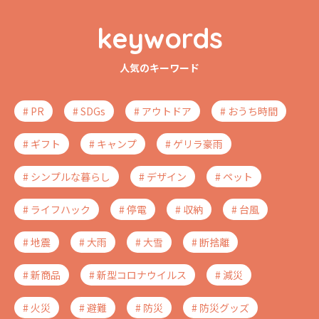
keywords
人気のキーワード
# PR
# SDGs
# アウトドア
# おうち時間
# ギフト
# キャンプ
# ゲリラ豪雨
# シンプルな暮らし
# デザイン
# ペット
# ライフハック
# 停電
# 収納
# 台風
# 地震
# 大雨
# 大雪
# 断捨離
# 新商品
# 新型コロナウイルス
# 減災
# 火災
# 避難
# 防災
# 防災グッズ