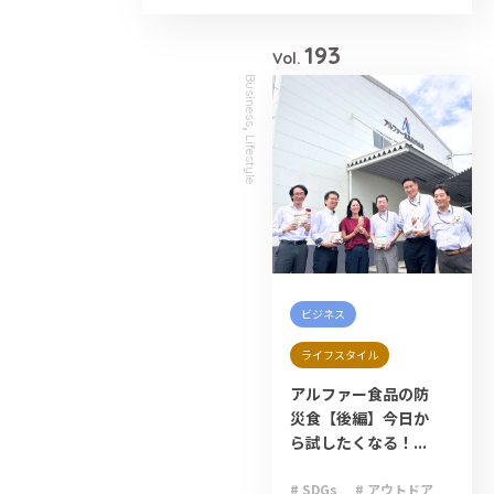
# 大雨
# 減災
# 火災
# 避難
# 防災
193
Vol.
Business
,
Lifestyle
ビジネス
ライフスタイル
アルファー食品の防
災食【後編】今日か
ら試したくなる！...
# SDGs
# アウトドア