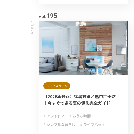
# 減災
# 避難
# 防災
# 防災グッズ
# 防災備蓄
195
Vol.
Lifestyle
ライフスタイル
【2026年最新】猛暑対策と熱中症予防
｜今すぐできる夏の備え完全ガイド
# アウトドア
# おうち時間
# シンプルな暮らし
# ライフハック
# 減災
# 避難
# 防災
# 防災グッズ