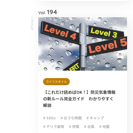
# 防災備蓄
194
Vol.
Lifestyle
ライフスタイル
【これだけ読めばOK！】防災気象情報
の新ルール完全ガイド わかりやすく
解説
# SDGs
# おうち時間
# キャンプ
# ゲリラ豪雨
# 停電
# 台風
# 地震