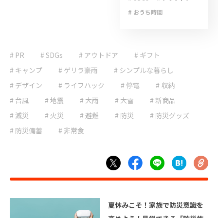
# おうち時間
# キャンプ
# ゲリラ豪雨
# PR
# SDGs
# アウトドア
# ライフハック
# ギフト
# 停電
# 台風
# キャンプ
# ゲリラ豪雨
# シンプルな暮らし
# 地震
# 大雨
# デザイン
# ライフハック
# 停電
# 収納
# 大雪
# 減災
# 台風
# 地震
# 大雨
# 大雪
# 新商品
# 避難
# 防災
# 減災
# 火災
# 避難
# 防災
# 防災グッズ
# 防災グッズ
# 防災備蓄
# 非常食
# 防災備蓄
# 非常食
夏休みこそ！家族で防災意識を