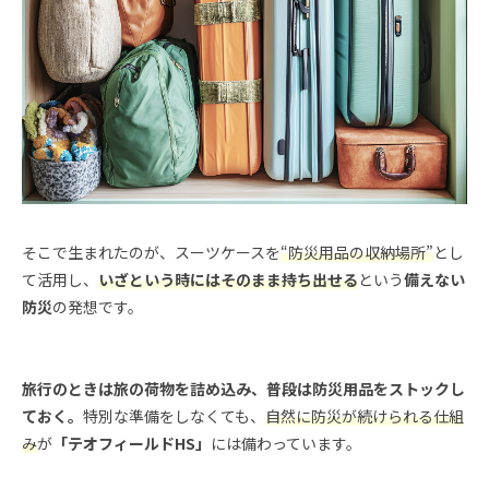
そこで生まれたのが、スーツケースを
“防災用品の収納場所”
とし
て活用し、
いざという時にはそのまま持ち出せる
という
備えない
防災
の発想です。
旅行のときは旅の荷物を詰め込み、普段は防災用品をストックし
ておく。
特別な準備をしなくても、
自然に防災が続けられる仕組
み
が
「テオフィールドHS」
には備わっています。