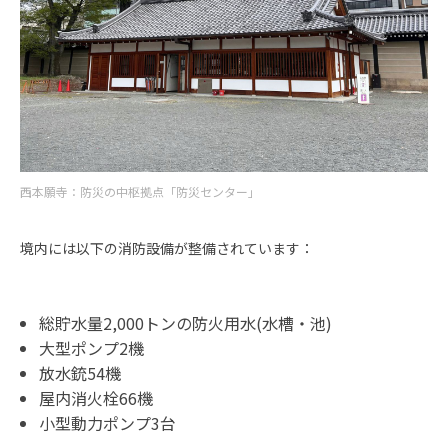
西本願寺：防災の中枢拠点「防災センター」
境内には以下の消防設備が整備されています：
総貯水量2,000トンの防火用水(水槽・池)
大型ポンプ2機
放水銃54機
屋内消火栓66機
小型動力ポンプ3台