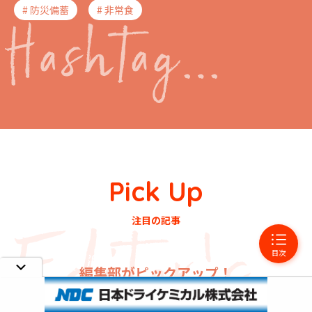
# 防災備蓄
# 非常食
Pick Up
注目の記事
目次
編集部がピックアップ！
すぐに読みたい旬の記事