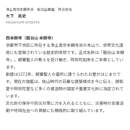
浄土真宗本願寺派 総合企画室 防災担当
大下 眞史
MASAHUMI OHSHITA
西本願寺（龍谷山 本願寺）
京都市下京区に所在する浄土真宗本願寺派の本山で、世界文化遺
産にも登録されている歴史的寺院です。正式名称は「龍谷山 本願
寺」。親鸞聖人の教えを受け継ぎ、阿弥陀如来をご本尊としてい
ます。
創建は1272年、親鸞聖人の墓所に建てられたお堂がはじまりで
す。現在の伽藍は、桃山時代の荘厳な建築様式を今に伝え、御影
堂や阿弥陀堂など多くの建造物が国宝や重要文化財に指定されて
います。
文化財の保存や防災対策に力を入れるとともに、災害時の支援活
動や地域社会への貢献にも積極的に取り組んでいます。