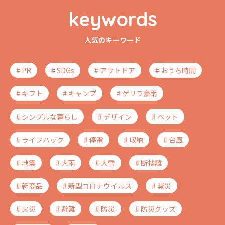
keywords
人気のキーワード
# PR
# SDGs
# アウトドア
# おうち時間
# ギフト
# キャンプ
# ゲリラ豪雨
# シンプルな暮らし
# デザイン
# ペット
# ライフハック
# 停電
# 収納
# 台風
# 地震
# 大雨
# 大雪
# 断捨離
# 新商品
# 新型コロナウイルス
# 減災
# 火災
# 避難
# 防災
# 防災グッズ