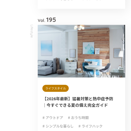
# 減災
# 避難
# 防災
# 防災グッズ
# 防災備蓄
195
Vol.
Lifestyle
ライフスタイル
【2026年最新】猛暑対策と熱中症予防
｜今すぐできる夏の備え完全ガイド
# アウトドア
# おうち時間
# シンプルな暮らし
# ライフハック