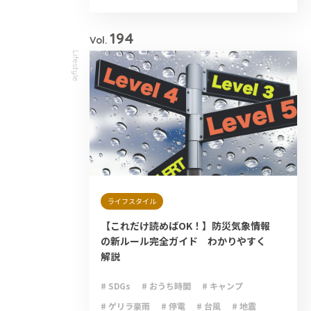
# 減災
# 避難
# 防災
# 防災グッズ
# 防災備蓄
194
Vol.
Lifestyle
ライフスタイル
【これだけ読めばOK！】防災気象情報
の新ルール完全ガイド わかりやすく
解説
# SDGs
# おうち時間
# キャンプ
# ゲリラ豪雨
# 停電
# 台風
# 地震