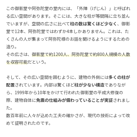
この御影堂や阿弥陀堂の堂内には、「外陣（げじん）」と呼ばれ
る広い空間があります。そこには、大きな柱が等間隔に立ち並ん
でいますが、空間の広さに比べて
柱の数は驚くほど少なく
、御影
堂で12本、阿弥陀堂ではわずか4本しかありません。これは、た
くさんの人が集まって阿弥陀様のお話を聞けるようにするための
造り。
その広さは、
御影堂で約1200人、阿弥陀堂で約800人規模の人数
を収容可能
だという。
そして、その広い空間を囲むように、建物の外側には
多くの柱が
配置
されています。内部は驚くほど
柱が少ない構造
でありなが
ら、1999年から10年をかけて行われた御影堂の平成大修復の
際、建物自体に
免震の仕組みが備わっていることが実証
されまし
た。
数百年前に人々が込めた工夫の確かさが、現代の技術によって改
めて証明されたのです。