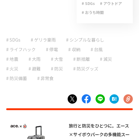
# SDGs
# アウトドア
# おうち時間
# キャンプ
# ゲリラ豪雨
# SDGs
# ゲリラ豪雨
# シンプルな暮らし
# ライフハック
# 停電
# 台風
# ライフハック
# 停電
# 収納
# 台風
# 地震
# 大雨
# 地震
# 大雨
# 大雪
# 断捨離
# 減災
# 大雪
# 減災
# 火災
# 避難
# 防災
# 防災グッズ
# 避難
# 防災
# 防災備蓄
# 非常食
# 防災グッズ
# 防災備蓄
# 非常食
旅行と防災をひとつに。エース
×サイボウパークの多機能スー