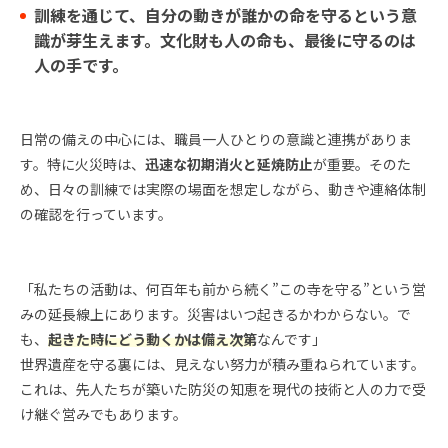
訓練を通じて、自分の動きが誰かの命を守るという意
識が芽生えます。文化財も人の命も、最後に守るのは
人の手です。
日常の備えの中心には、職員一人ひとりの意識と連携がありま
す。特に火災時は、
迅速な初期消火と延焼防止
が重要。そのた
め、日々の訓練では実際の場面を想定しながら、動きや連絡体制
の確認を行っています。
「私たちの活動は、何百年も前から続く”この寺を守る”という営
みの延長線上にあります。災害はいつ起きるかわからない。で
も、
起きた時にどう動くかは備え次第
なんです」
世界遺産を守る裏には、見えない努力が積み重ねられています。
これは、先人たちが築いた防災の知恵を現代の技術と人の力で受
け継ぐ営みでもあります。