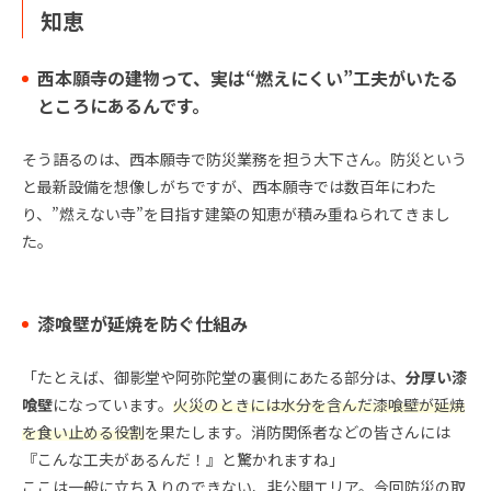
知恵
西本願寺の建物って、実は“燃えにくい”工夫がいたる
ところにあるんです。
そう語るのは、西本願寺で防災業務を担う大下さん。防災という
と最新設備を想像しがちですが、西本願寺では数百年にわた
り、”燃えない寺”を目指す建築の知恵が積み重ねられてきまし
た。
漆喰壁が延焼を防ぐ仕組み
「たとえば、御影堂や阿弥陀堂の裏側にあたる部分は、
分厚い漆
喰壁
になっています。
火災のときには水分を含んだ漆喰壁が延焼
を食い止める役割
を果たします。消防関係者などの皆さんには
『こんな工夫があるんだ！』と驚かれますね」
ここは一般に立ち入りのできない、非公開エリア。今回防災の取