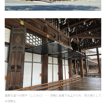
重厚な造りの蔀戸（しとみど）——漆喰と金属で仕上げられ、防火扉として
の役割も