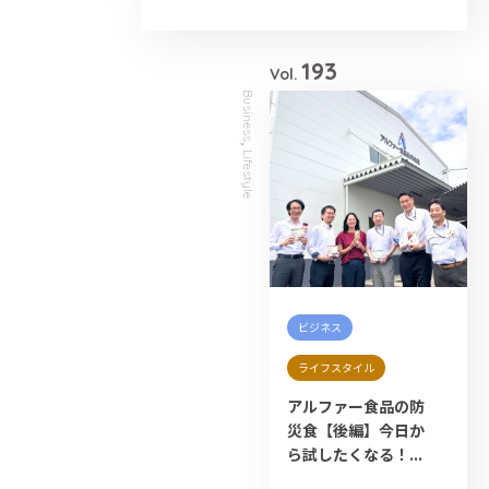
# 大雨
# 減災
# 火災
# 避難
# 防災
193
Vol.
Business
,
Lifestyle
ビジネス
ライフスタイル
アルファー食品の防
災食【後編】今日か
ら試したくなる！...