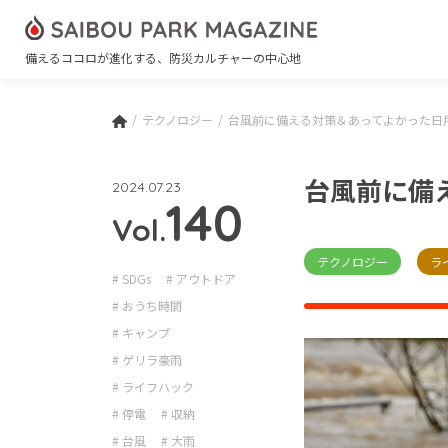
備えるココロが進化する、防災カルチャーの中心地
テクノロジー
台風前に備える対策＆あってよかった日用
台風前に備
2024.07.23
140
Vol.
テクノロジー
ラ
# SDGs
# アウトドア
# おうち時間
# キャンプ
# ゲリラ豪雨
# ライフハック
# 停電
# 収納
# 台風
# 大雨