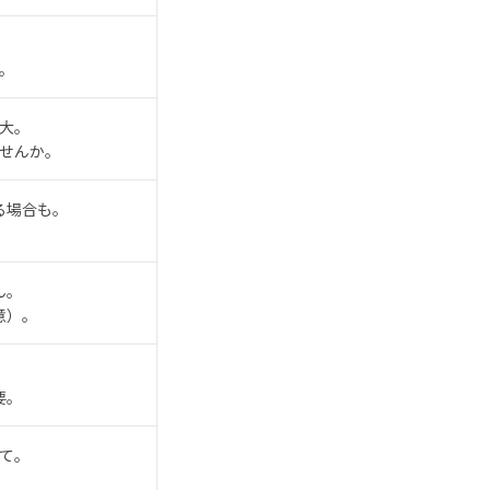
。
大。
せんか。
る場合も。
ん。
意）。
要。
て。
。