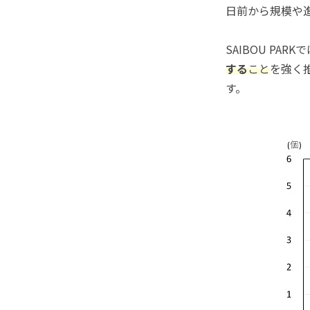
日前から規模や
SAIBOU PA
する
こと
を強く
す。