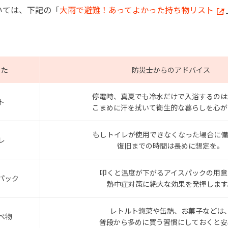
いては、下記の「
大雨で避難！あってよかった持ち物リスト
った
防災士からのアドバイス
停電時、真夏でも冷水だけで入浴するのは
ト
こまめに汗を拭いて衛生的な暮らしを心が
もしトイレが使用できなくなった場合に備
レ
復旧までの時間は長めに想定を。
叩くと温度が下がるアイスパックの用意
パック
熱中症対策に絶大な効果を発揮します
レトルト惣菜や缶詰、お菓子などは
べ物
普段から多めに買う習慣にしておくと安