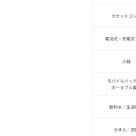
カセットコ
電池式・充電式
小銭
モバイルバッ
ポータブル
飲料水／生活
タオル／衣