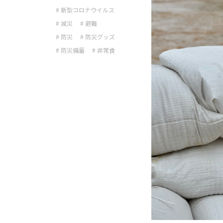
# 新型コロナウイルス
# 減災
# 避難
# 防災
# 防災グッズ
# 防災備蓄
# 非常食