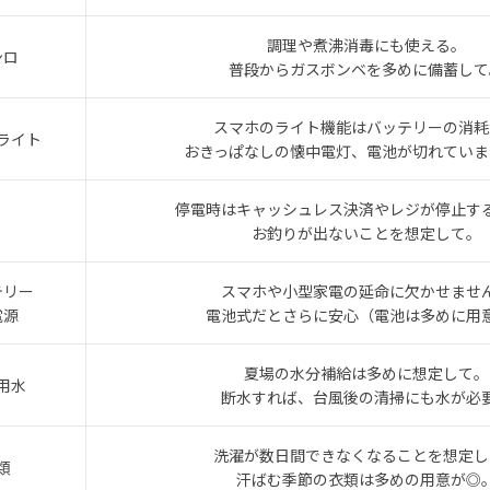
調理や煮沸消毒にも使える。
ンロ
普段からガスボンベを多めに備蓄して
スマホのライト機能はバッテリーの消耗
ライト
おきっぱなしの懐中電灯、電池が切れていま
停電時はキャッシュレス決済やレジが停止す
お釣りが出ないことを想定して。
テリー
スマホや小型家電の延命に欠かせませ
電源
電池式だとさらに安心（電池は多めに用
夏場の水分補給は多めに想定して。
用水
断水すれば、台風後の清掃にも水が必
洗濯が数日間できなくなることを想定し
類
汗ばむ季節の衣類は多めの用意が◎