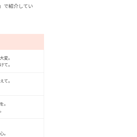
」で紹介してい
大変。
けて。
えて。
を。
。
、
心。