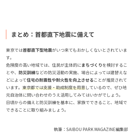
まとめ：首都直下地震に備えて
東京では
首都直下型地震
がいつ来てもおかしくないとされていま
す。
危険度の高い地域では、住民が主体的に
まちづくり
を検討するこ
とや、
防災訓練
などの防災活動の実施、場合によっては建替えな
どによって
住宅の耐震性や耐火性を向上させる
ことが推奨されて
います。
東京都では支援・助成制度を用意
しているので、ぜひ地
元自治体に問い合わせのうえ活用してみてはいかがでしょう。
日頃からの備えと防災訓練を基本に、家族でできること、地域で
できることに取り組みましょう。
執筆：SAIBOU PARK MAGAZINE編集部