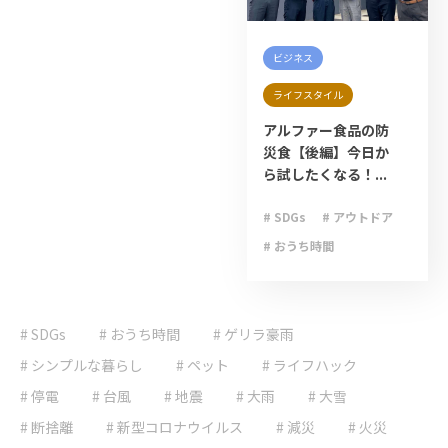
ビジネス
ライフスタイル
アルファー食品の防
災食【後編】今日か
ら試したくなる！...
# SDGs
# アウトドア
# おうち時間
# キャンプ
# ゲリラ豪雨
# SDGs
# おうち時間
# ゲリラ豪雨
# ライフハック
# 停電
# 台風
# シンプルな暮らし
# ペット
# ライフハック
# 地震
# 大雨
# 停電
# 台風
# 地震
# 大雨
# 大雪
# 大雪
# 減災
# 断捨離
# 新型コロナウイルス
# 減災
# 火災