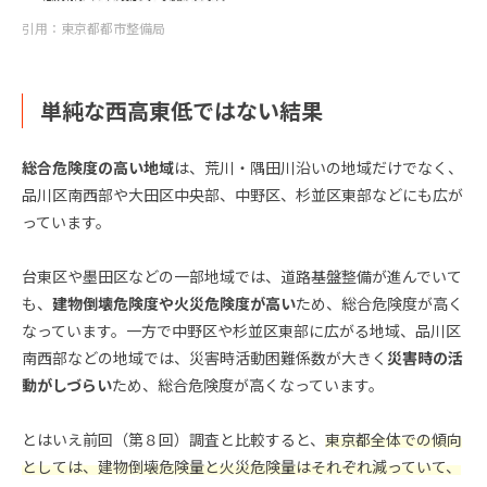
引用：東京都都市整備局
単純な西高東低ではない結果
総合危険度の高い地域
は、荒川・隅田川沿いの地域だけでなく、
品川区南西部や大田区中央部、中野区、杉並区東部などにも広が
っています。
台東区や墨田区などの一部地域では、道路基盤整備が進んでいて
も、
建物倒壊危険度や火災危険度が高い
ため、総合危険度が高く
なっています。一方で中野区や杉並区東部に広がる地域、品川区
南西部などの地域では、災害時活動困難係数が大きく
災害時の活
動がしづらい
ため、総合危険度が高くなっています。
とはいえ前回（第８回）調査と比較すると、
東京都全体での傾向
としては、建物倒壊危険量と火災危険量はそれぞれ減っていて、