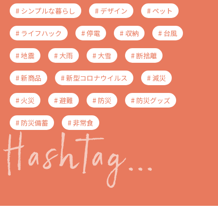
# シンプルな暮らし
# デザイン
# ペット
# ライフハック
# 停電
# 収納
# 台風
# 地震
# 大雨
# 大雪
# 断捨離
# 新商品
# 新型コロナウイルス
# 減災
# 火災
# 避難
# 防災
# 防災グッズ
# 防災備蓄
# 非常食