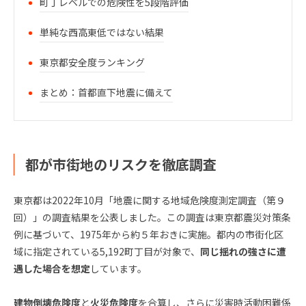
町丁レベルでの危険性を5段階評価
単純な西高東低ではない結果
東京都安全度ランキング
まとめ：首都直下地震に備えて
都が市街地のリスクを徹底調査
東京都は2022年10月「地震に関する地域危険度測定調査（第９
回）」の調査結果を公表しました。この調査は東京都震災対策条
例に基づいて、1975年から約５年おきに実施。都内の市街化区
域に指定されている5,192町丁目が対象で、
同じ揺れの強さに遭
遇した場合を想定
しています。
建物倒壊危険度
と
火災危険度
を合算し、さらに災害時活動困難係