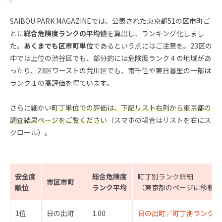
SAIBOU PARK MAGAZINEでは、公表された東京都51の区市町ご
とに
総合危険度ランクの平均値
を算出し、ランキング化しまし
た。
あくまでも区市町単位
であるという点にはご注意を。23区の
中では上位の渋谷区でも、部分的には危険度ランク４の地域があ
ったり、23区ワーストの荒川区でも、南千住や東日暮里の一部は
ランク１の高評価を得ています。
さらに細かい
町丁単位での評価は、下記リスト右列から東京都の
調査結果ページをご覧ください
（スマホの場合はリストを右にス
クロール）。
安全度
総合危険度
町丁別ランク詳細
市区市町
順位
ランク平均
（東京都のページに移動し
1位
日の出町
1.00
日の出町／町丁別ランクは