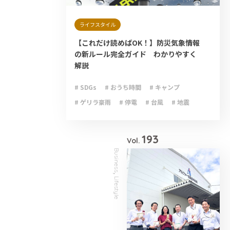
ライフスタイル
【これだけ読めばOK！】防災気象情報
の新ルール完全ガイド わかりやすく
解説
# SDGs
# おうち時間
# キャンプ
# ゲリラ豪雨
# 停電
# 台風
# 地震
# 大雨
# 減災
# 火災
# 避難
# 防災
193
Vol.
Business
,
Lifestyle