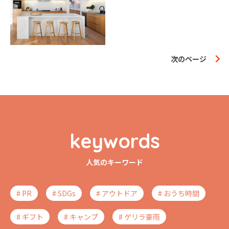
次のページ
keywords
人気のキーワード
# PR
# SDGs
# アウトドア
# おうち時間
# ギフト
# キャンプ
# ゲリラ豪雨