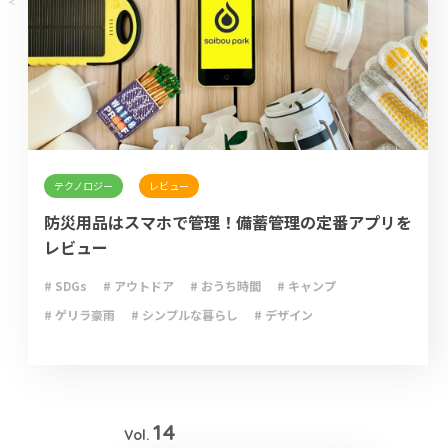
テクノロジー
レビュー
防災用品はスマホで管理！備蓄管理の定番アプリを
レビュー
# SDGs
# アウトドア
# おうち時間
# キャンプ
# ゲリラ豪雨
# シンプルな暮らし
# デザイン
# ライフハック
# 停電
# 収納
# 台風
# 地震
# 大雨
# 大雪
# 断捨離
# 新型コロナウイルス
# 減災
# 火災
# 避難
# 防災
# 防災グッズ
# 防災備蓄
# 非常食
14
Vol.