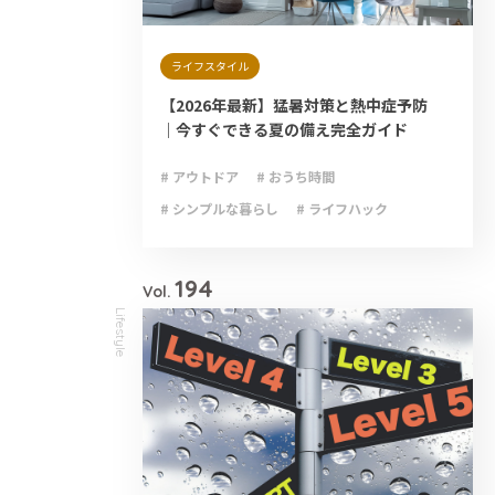
ライフスタイル
【2026年最新】猛暑対策と熱中症予防
｜今すぐできる夏の備え完全ガイド
# アウトドア
# おうち時間
# シンプルな暮らし
# ライフハック
# 減災
# 避難
# 防災
# 防災グッズ
# 防災備蓄
194
Vol.
Lifestyle