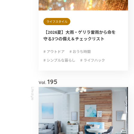
ライフスタイル
【2026夏】大雨・ゲリラ雷雨から命を
守る3つの備え＆チェックリスト
# アウトドア
# おうち時間
# シンプルな暮らし
# ライフハック
# 減災
# 避難
# 防災
# 防災グッズ
# 防災備蓄
195
Vol.
Lifestyle