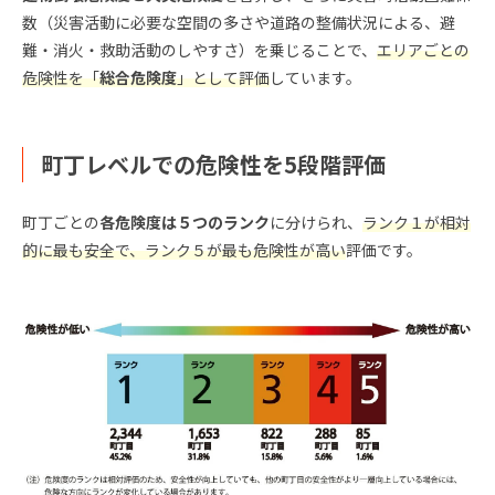
数（災害活動に必要な空間の多さや道路の整備状況による、避
難・消火・救助活動のしやすさ）を乗じることで、
エリアごとの
危険性を「
総合危険度
」として評価
しています。
町丁レベルでの危険性を5段階評価
町丁ごとの
各危険度は５つのランク
に分けられ、
ランク１が相対
的に最も安全で、ランク５が最も危険性が高い
評価です。