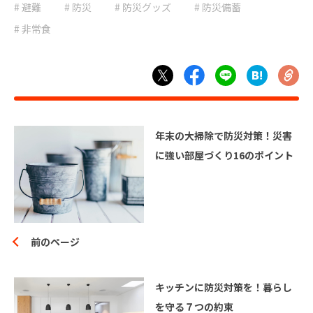
# 避難
# 防災
# 避難
# 防災
# 防災グッズ
# 防災備蓄
# 防災グッズ
# 非常食
# 防災備蓄
# 非常食
年末の大掃除で防災対策！災害
に強い部屋づくり16のポイント
前のページ
キッチンに防災対策を！暮らし
を守る７つの約束