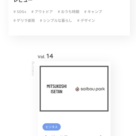
# SDGs
# アウトドア
# おうち時間
# キャンプ
# ゲリラ豪雨
# シンプルな暮らし
# デザイン
# ライフハック
# 停電
# 収納
# 台風
# 地震
# 大雨
# 大雪
# 断捨離
# 新型コロナウイルス
# 減災
# 火災
# 避難
# 防災
# 防災グッズ
# 防災備蓄
# 非常食
14
Vol.
Business
ビジネス