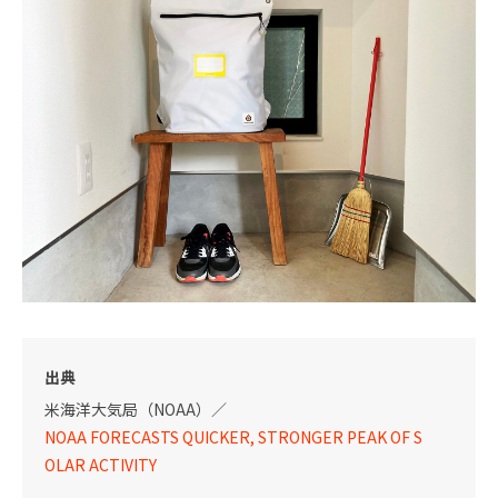
出典
米海洋大気局（NOAA）／
NOAA FORECASTS QUICKER, STRONGER PEAK OF S
OLAR ACTIVITY