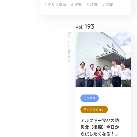
# ゲリラ豪雨
# 停電
# 台風
# 地震
# 大雨
# 減災
# 火災
# 避難
# 防災
193
Vol.
Business
,
Lifestyle
ビジネス
ライフスタイル
アルファー食品の防
災食【後編】今日か
ら試したくなる！...