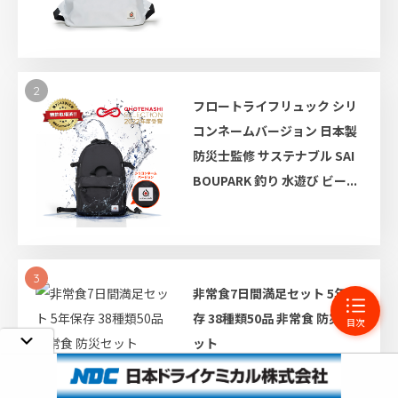
2
フロートライフリュック シリ
コンネームバージョン 日本製
防災士監修 サステナブル SAI
BOUPARK 釣り 水遊び ビー...
3
非常食7日間満足セット 5年保
存 38種類50品 非常食 防災セ
目次
ット