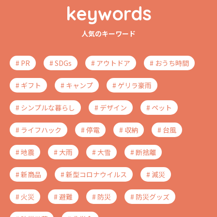
keywords
人気のキーワード
# PR
# SDGs
# アウトドア
# おうち時間
# ギフト
# キャンプ
# ゲリラ豪雨
# シンプルな暮らし
# デザイン
# ペット
# ライフハック
# 停電
# 収納
# 台風
# 地震
# 大雨
# 大雪
# 断捨離
# 新商品
# 新型コロナウイルス
# 減災
# 火災
# 避難
# 防災
# 防災グッズ