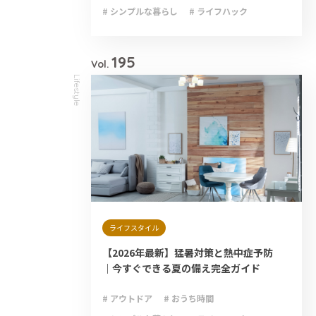
# シンプルな暮らし
# ライフハック
# 減災
# 避難
# 防災
# 防災グッズ
# 防災備蓄
195
Vol.
Lifestyle
ライフスタイル
【2026年最新】猛暑対策と熱中症予防
｜今すぐできる夏の備え完全ガイド
# アウトドア
# おうち時間