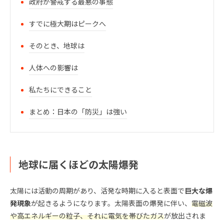
政府が警戒する最悪の事態
すでに極大期はピークへ
そのとき、地球は
人体への影響は
私たちにできること
まとめ：日本の「防災」は強い
地球に届くほどの太陽爆発
太陽には活動の周期があり、活発な時期に入ると表面で
巨大な爆
発現象
が起きるようになります。太陽表面の爆発に伴い、
電磁波
や高エネルギーの粒子、それに電気を帯びたガス
が放出されま