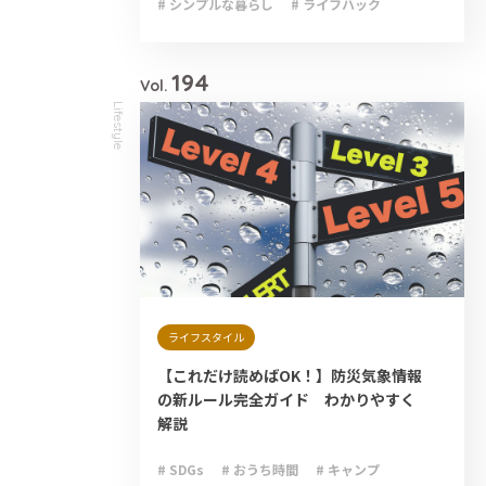
# シンプルな暮らし
# ライフハック
# 減災
# 避難
# 防災
# 防災グッズ
# 防災備蓄
194
Vol.
Lifestyle
ライフスタイル
【これだけ読めばOK！】防災気象情報
の新ルール完全ガイド わかりやすく
解説
# SDGs
# おうち時間
# キャンプ