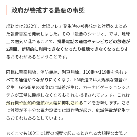
政府が警戒する最悪の事態
総務省は2022年、太陽フレア発生時の被害想定と対策をまとめ
た報告書案を発表しました。その「最悪のシナリオ」では、地球
上の磁気が乱れることで、
携帯電話の通信やテレビなどの放送が
2週間、断続的に利用できなくなったり視聴できなくなったりす
る
おそれがあるということです。
同様に警察無線、消防無線、列車無線、110番や119番を含む
す
べての通信がつながりにくく
なり、FM放送では大規模な雑音が
発生。GPS衛星の精度には誤差が生じ、カーナビゲーションシス
テムが正常に機能しなくなるおそれも指摘されています。これは
飛行機や船舶の運航が大幅に抑制される
ことを意味します。さら
に対策が不十分な電力設備では誤作動が起き、
広域停電が発生
す
るおそれもあるとしています。
あくまでも100年に1度の頻度で起こるとされる大規模な太陽フ