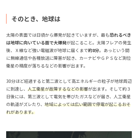
そのとき、地球は
太陽の表面では日頃から爆発が起きていますが、最も
恐れるべき
は地球に向いている面で大爆発
が起こること。太陽フレアの発生
後、Ｘ線など強い電磁波が地球に届くまで
約8分
。あっという間
に無線通信や各種放送に障害が起き、カーナビやＧＰＳなど測位
衛星の精度が落ちるなどの影響が出ます。
30分ほど経過すると第二波として高エネルギーの粒子が地球周辺
に到達し、
人工衛星が故障するなどの影響
が出ます。そして約３
日後には、第三波として電気を帯びたガスなどが届き、人工衛星
の軌道がズレたり、
地域によっては広い範囲で停電が起こるおそ
れがあります。