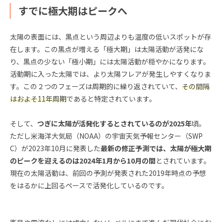
すでに極大期はピークへ
太陽の表面には、黒点という周辺よりも温度の低いスポットが存
在します。この黒点が増える「極大期」は太陽活動が活発にな
り、黒点の少ない「極小期」には太陽活動が穏やかになります。
活動期に入った太陽では、より太陽フレアが発生しやすくなりま
す。この２つのフェーズは周期的に繰り返されていて、
その間隔
はおよそ11年周期
であると特定されています。
そして、
つぎに太陽が活発化するとされているのが2025年
頃。
ただし米海洋大気局（NOAA）の宇宙天気予報センター（SWP
C）が2023年10月に発表した
最新の修正予測では、太陽が極大期
のピークを迎えるのは2024年1月から10月の間
とされています。
現在の太陽活動は、前回の予測が発表された2019年時点の予想
をはるかに上回るペースで活発化しているのです。