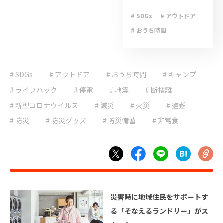
# SDGs
# アウトドア
# おうち時間
# キャンプ
# ゲリラ豪雨
# SDGs
# アウトドア
# おうち時間
# ライフハック
# キャンプ
# 停電
# 台風
# ライフハック
# 停電
# 地震
# 断捨離
# 地震
# 大雨
# 新型コロナウイルス
# 減災
# 火災
# 避難
# 大雪
# 減災
# 防災
# 防災グッズ
# 防災備蓄
# 非常食
# 避難
# 防災
# 防災グッズ
# 防災備蓄
# 非常食
災害時に地域住民をサポートす
る「そなえるランドリー」がス