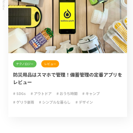
Review
テクノロジー
レビュー
防災用品はスマホで管理！備蓄管理の定番アプリを
レビュー
# SDGs
# アウトドア
# おうち時間
# キャンプ
# ゲリラ豪雨
# シンプルな暮らし
# デザイン
# ライフハック
# 停電
# 収納
# 台風
# 地震
# 大雨
# 大雪
# 断捨離
# 新型コロナウイルス
# 減災
# 火災
# 避難
# 防災
# 防災グッズ
# 防災備蓄
# 非常食