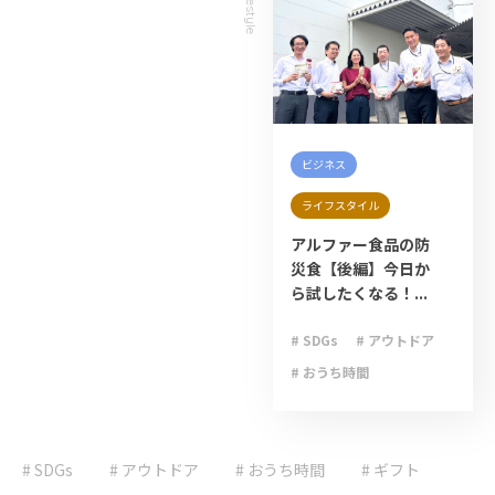
Lifestyle
ビジネス
ライフスタイル
アルファー食品の防
災食【後編】今日か
ら試したくなる！...
# SDGs
# アウトドア
# おうち時間
# キャンプ
# ゲリラ豪雨
# SDGs
# アウトドア
# おうち時間
# ライフハック
# ギフト