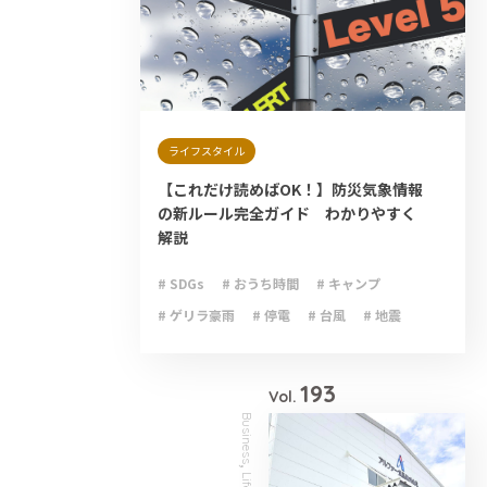
ライフスタイル
【これだけ読めばOK！】防災気象情報
の新ルール完全ガイド わかりやすく
解説
# SDGs
# おうち時間
# キャンプ
# ゲリラ豪雨
# 停電
# 台風
# 地震
# 大雨
# 減災
# 火災
# 避難
# 防災
193
Vol.
Business
,