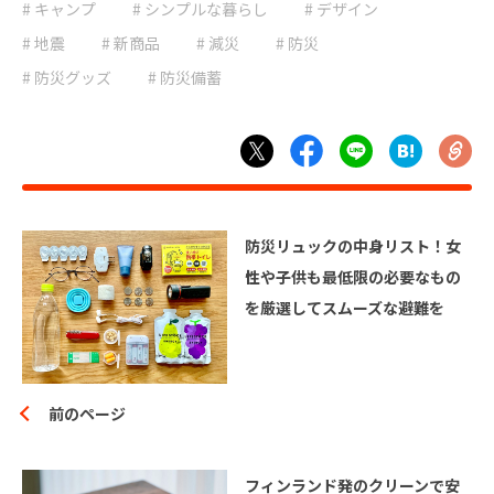
# 停電
# 台風
# キャンプ
# シンプルな暮らし
# デザイン
# 地震
# 大雨
# 地震
# 新商品
# 減災
# 防災
# 大雪
# 減災
# 防災グッズ
# 防災備蓄
# 避難
# 防災
# 防災グッズ
# 防災備蓄
# 非常食
防災リュックの中身リスト！女
性や子供も最低限の必要なもの
を厳選してスムーズな避難を
前のページ
フィンランド発のクリーンで安