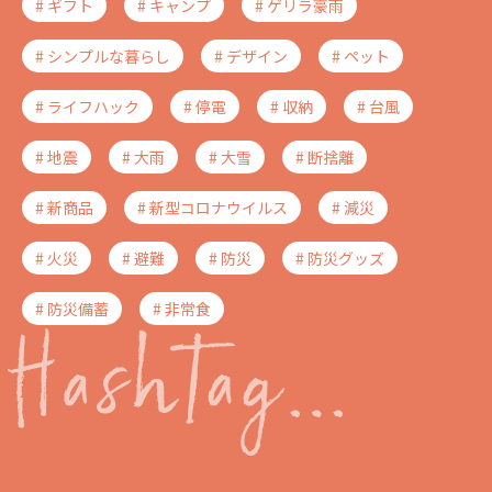
# ギフト
# キャンプ
# ゲリラ豪雨
# シンプルな暮らし
# デザイン
# ペット
# ライフハック
# 停電
# 収納
# 台風
# 地震
# 大雨
# 大雪
# 断捨離
# 新商品
# 新型コロナウイルス
# 減災
# 火災
# 避難
# 防災
# 防災グッズ
# 防災備蓄
# 非常食