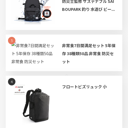
防災士監修 サステナブル SAI
BOUPARK 釣り 水遊び ビー...
3
非常食7日間満足セット 5年保
存 38種類50品 非常食 防災セ
ット
4
フロートビズリュック 小