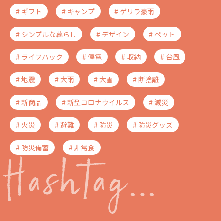
# ギフト
# キャンプ
# ゲリラ豪雨
# シンプルな暮らし
# デザイン
# ペット
# ライフハック
# 停電
# 収納
# 台風
# 地震
# 大雨
# 大雪
# 断捨離
# 新商品
# 新型コロナウイルス
# 減災
# 火災
# 避難
# 防災
# 防災グッズ
# 防災備蓄
# 非常食