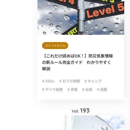
ライフスタイル
【これだけ読めばOK！】防災気象情報
の新ルール完全ガイド わかりやすく
解説
# SDGs
# おうち時間
# キャンプ
# ゲリラ豪雨
# 停電
# 台風
# 地震
# 大雨
# 減災
# 火災
# 避難
# 防災
193
Vol.
Business