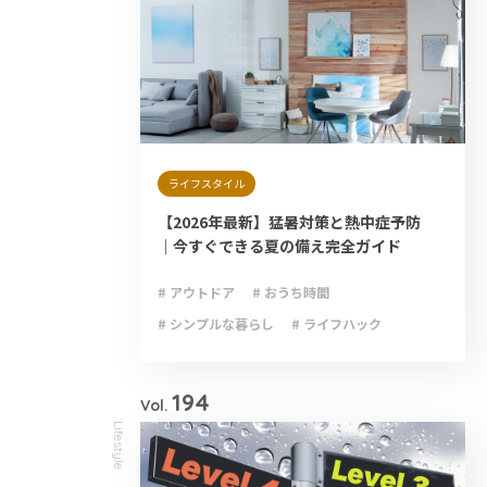
ライフスタイル
【2026年最新】猛暑対策と熱中症予防
｜今すぐできる夏の備え完全ガイド
# アウトドア
# おうち時間
# シンプルな暮らし
# ライフハック
# 減災
# 避難
# 防災
# 防災グッズ
# 防災備蓄
194
Vol.
Lifestyle