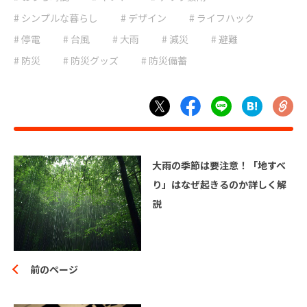
# 停電
# 台風
# シンプルな暮らし
# デザイン
# ライフハック
# 地震
# 大雨
# 停電
# 台風
# 大雨
# 減災
# 避難
# 大雪
# 減災
# 防災
# 防災グッズ
# 防災備蓄
# 避難
# 防災
# 防災グッズ
# 防災備蓄
# 非常食
大雨の季節は要注意！「地すべ
り」はなぜ起きるのか詳しく解
説
前のページ