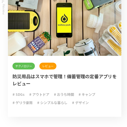
,
Review
テクノロジー
レビュー
防災用品はスマホで管理！備蓄管理の定番アプリを
レビュー
# SDGs
# アウトドア
# おうち時間
# キャンプ
# ゲリラ豪雨
# シンプルな暮らし
# デザイン
# ライフハック
# 停電
# 収納
# 台風
# 地震
# 大雨
# 大雪
# 断捨離
# 新型コロナウイルス
# 減災
# 火災