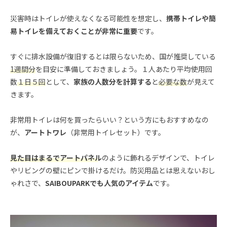
災害時はトイレが使えなくなる可能性を想定し、
携帯トイレや簡
易トイレを備えておくことが非常に重要
です。
すぐに排水設備が復旧するとは限らないため、国が推奨している
1週間分
を目安に準備しておきましょう。１人あたり平均使用回
数
１日５回
として、
家族の人数分を計算する
と
必要な数
が見えて
きます。
非常用トイレは何を買ったらいい？という方にもおすすめなの
が、
アートトワレ
（非常用トイレセット）です。
見た目はまるでアートパネル
のように飾れるデザインで、トイレ
やリビングの壁にピンで掛けるだけ。防災用品とは思えないおし
ゃれさで、
SAIBOUPARKでも人気のアイテム
です。