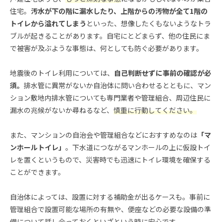
住宅。
汚水が下の階に漏水したり、上階からの汚物が全て1階の
トイレから溢れてしまう
といった、想像したくもないようなトラ
ブルが起きることがあります。自宅にとどまらず、他の住民にま
で被害が及ぶような事態は、何としても防ぐ必要があります。
地震後のトイレ利用については、
自己判断せずに事前の確認が必
須。
排水管に異常がないか自治体に問い合わせるとともに、マン
ション敷地内排水管についても専門業者や管理組合、周辺住民に
漏水の兆候がないか尋ねるなど、
慎重に行動してください。
また、マンションの自治会や管理組合などにおすすめなのは
「マ
ンホールトイレ」
。下水道につながるマンホールの上に仮設トイ
レを置くというもので、災害時でも迅速にトイレ環境を確保する
ことができます。
自治体によっては、設置に対する補助金が出るケースも。事前に
管理組合で設置可能な場所の有無や、便座などの必要な設備の準
備について話し合っておくといざという時に安心です。