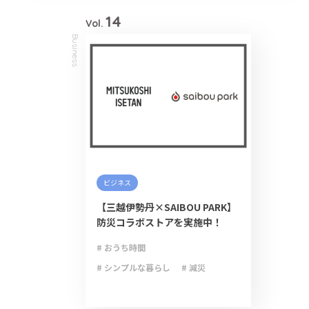
# 避難
# 防災
# 防災グッズ
# 防災備蓄
# 非常食
14
Vol.
Business
ビジネス
【三越伊勢丹×SAIBOU PARK】
防災コラボストアを実施中！
# おうち時間
# シンプルな暮らし
# 減災
# 防災
# 防災グッズ
# 防災備蓄