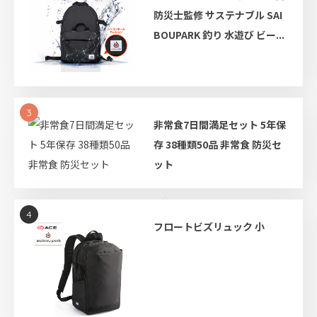
防災士監修 サステナブル SAI
BOUPARK 釣り 水遊び ビー...
3
非常食7日間満足セット 5年保
存 38種類50品 非常食 防災セ
ット
4
フロートビズリュック 小