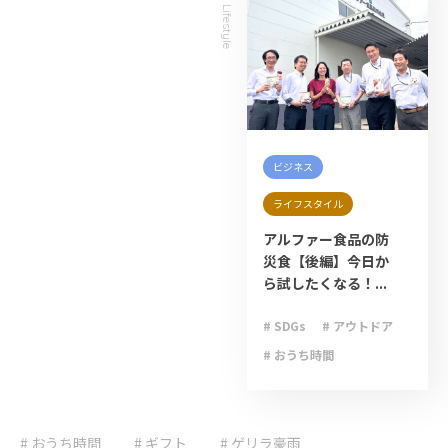
,
Lifestyle
ビジネス
ライフスタイル
アルファー食品の防
災食【後編】今日か
ら試したくなる！...
# SDGs
# アウトドア
# おうち時間
# キャンプ
# ゲリラ豪雨
# おうち時間
# ギフト
# ゲリラ豪雨
# ライフハック