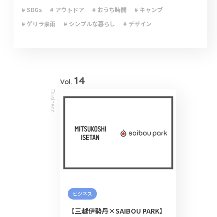
# SDGs
# アウトドア
# おうち時間
# キャンプ
# ゲリラ豪雨
# シンプルな暮らし
# デザイン
# ライフハック
# 停電
# 収納
# 台風
# 地震
# 大雨
# 大雪
# 断捨離
# 新型コロナウイルス
# 減災
# 火災
# 避難
# 防災
# 防災グッズ
# 防災備蓄
# 非常食
14
Vol.
Business
ビジネス
【三越伊勢丹×SAIBOU PARK】