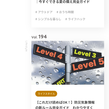
｜今すぐできる夏の備え完全ガイド
# アウトドア
# おうち時間
# シンプルな暮らし
# ライフハック
# 減災
# 避難
# 防災
# 防災グッズ
# 防災備蓄
194
Vol.
Lifestyle
ライフスタイル
【これだけ読めばOK！】防災気象情報
の新ルール完全ガイド わかりやすく