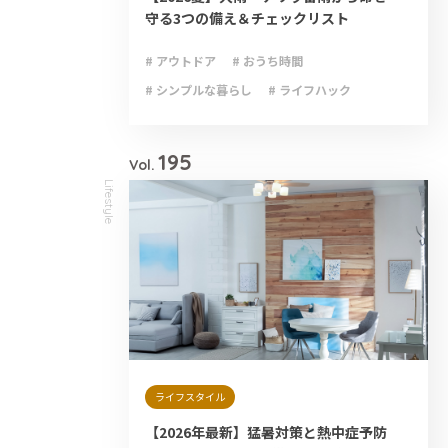
守る3つの備え＆チェックリスト
# アウトドア
# おうち時間
# シンプルな暮らし
# ライフハック
# 減災
# 避難
# 防災
# 防災グッズ
# 防災備蓄
195
Vol.
Lifestyle
ライフスタイル
【2026年最新】猛暑対策と熱中症予防