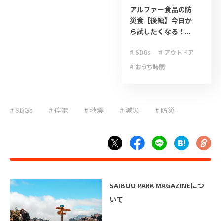
アルファー食品の防
災食【後編】今日か
ら試したくなる！...
# SDGs
# アウトドア
# おうち時間
# キャンプ
# ゲリラ豪雨
# SDGs
# 停電
# 地震
# 減災
# ライフハック
# 防災
# 停電
# 台風
# 地震
# 大雨
# 大雪
# 減災
# 避難
# 防災
# 防災グッズ
SAIBOU PARK MAGAZINEにつ
# 防災備蓄
# 非常食
いて