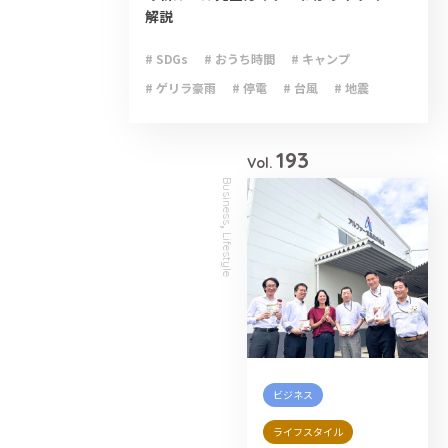
解説
# SDGs
# おうち時間
# キャンプ
# ゲリラ豪雨
# 停電
# 台風
# 地震
# 大雨
# 減災
# 火災
# 避難
# 防災
193
Vol.
Business
,
Lifestyle
ビジネス
ライフスタイル