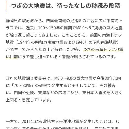
つぎの大地震は、待ったなしの秒読み段階
静岡県の駿河湾から、四国最南端の足摺岬の沖合に広がる南海ト
ラフでは、過去に100〜150年の周期でM8.0〜8.7規模の巨大地震
が繰り返し起こってきました。このことから、前回の南海トラフ
地震（1944年の昭和東南海地震および1946年の昭和南海地震）
が発生してから70年以上が経過した現在、
つぎの南海トラフ地震
は目前
にまで差し迫っていると警鐘が鳴らされているのです。
政府の地震調査委員会は、M8.0〜9.0の巨大地震が今後30年以内
に「70〜80％」の確率で発生すると予測していて、その被害
は、四国や近畿、東海などの広域に及び、東日本大震災を大きく
上回ると想定しています。
一方で、2011年に東北地方太平洋沖地震が発生したことは、わ
ずか数百年のデータから地震の規則性を見出し、次に起こる地