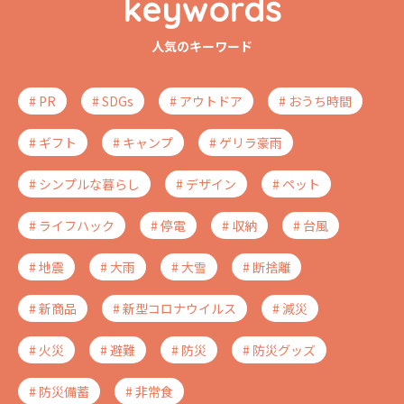
keywords
人気のキーワード
# PR
# SDGs
# アウトドア
# おうち時間
# ギフト
# キャンプ
# ゲリラ豪雨
# シンプルな暮らし
# デザイン
# ペット
# ライフハック
# 停電
# 収納
# 台風
# 地震
# 大雨
# 大雪
# 断捨離
# 新商品
# 新型コロナウイルス
# 減災
# 火災
# 避難
# 防災
# 防災グッズ
# 防災備蓄
# 非常食