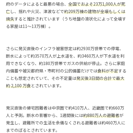
府のデータによると最悪の場合、
全国でおよそ23万1,000人が死
亡
し、揺れや火災、津波などで
約209万棟の建物が全壊もしくは
焼失
すると推計されています（うち地盤の液状化によって全壊す
る家屋は11〜13万棟）。
さらに発災直後のインフラ被害想定は約2930万世帯での停電、
断水によって約3570万人が上水道を、約3460万人が下水道を利
用できなくなり、約180万世帯でガスの供給が停止。さらに家庭
内備蓄や被災都府県・市町村の公的備蓄だけでは
食料が不足
する
ことも想定されていて、その不足量は
発災後3日間の合計で最大
約 2,100 万食
とされています。
発災直後の帰宅困難者は中京圏で約410万人、近畿圏で約660万
人と予測。断水の影響から、1週間後には
約880万人の避難者
が
発生し、避難所での生活を余儀なくされる避難者は約460万人に
までのぼるとされています。