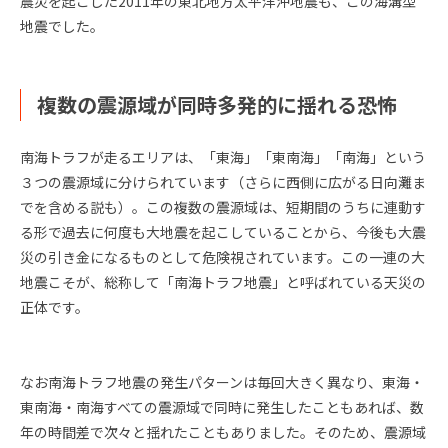
震災を起こした2011年の東北地方太平洋沖地震も、この海溝型
地震でした。
複数の震源域が同時多発的に揺れる恐怖
南海トラフが走るエリアは、「東海」「東南海」「南海」という
３つの震源域に分けられています（さらに西側に広がる日向灘ま
でを含める説も）。この複数の震源域は、短期間のうちに連動す
る形で過去に何度も大地震を起こしていることから、今後も大震
災の引き金になるものとして危険視されています。この一連の大
地震こそが、総称して「南海トラフ地震」と呼ばれている天災の
正体です。
なお南海トラフ地震の発生パターンは毎回大きく異なり、東海・
東南海・南海すべての震源域で同時に発生したこともあれば、数
年の時間差で次々と揺れたこともありました。そのため、震源域