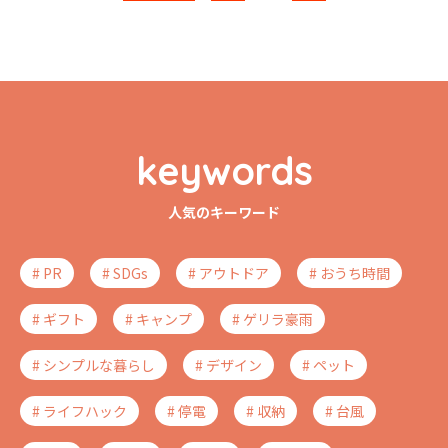
keywords
人気のキーワード
# PR
# SDGs
# アウトドア
# おうち時間
# ギフト
# キャンプ
# ゲリラ豪雨
# シンプルな暮らし
# デザイン
# ペット
# ライフハック
# 停電
# 収納
# 台風