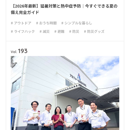
【2026年最新】猛暑対策と熱中症予防｜今すぐできる夏の
備え完全ガイド
# アウトドア
# おうち時間
# シンプルな暮らし
# ライフハック
# 減災
# 避難
# 防災
# 防災グッズ
# 防災備蓄
193
Vol.