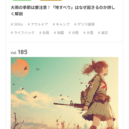
大雨の季節は要注意！「地すべり」はなぜ起きるのか詳し
く解説
# SDGs
# アウトドア
# キャンプ
# ゲリラ豪雨
# ライフハック
# 台風
# 地震
# 大雨
# 大雪
# 減災
# 火災
# 避難
# 防災
185
Vol.