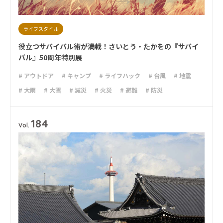
ライフスタイル
役立つサバイバル術が満載！さいとう・たかをの『サバイ
バル』50周年特別展
# アウトドア
# キャンプ
# ライフハック
# 台風
# 地震
# 大雨
# 大雪
# 減災
# 火災
# 避難
# 防災
184
Vol.