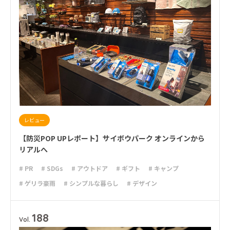
レビュー
【防災POP UPレポート】サイボウパーク オンラインから
リアルへ
# PR
# SDGs
# アウトドア
# ギフト
# キャンプ
# ゲリラ豪雨
# シンプルな暮らし
# デザイン
# ライフハック
# 停電
# 収納
# 台風
# 地震
# 大雨
# 大雪
# 新商品
# 減災
# 火災
# 避難
# 防災
188
Vol.
# 防災グッズ
# 防災備蓄
# 非常食