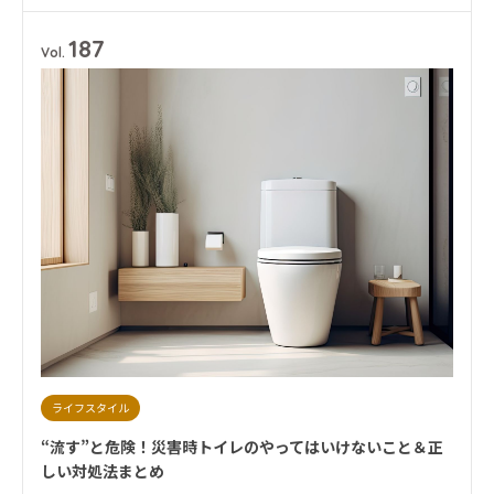
# 大雨
# 断捨離
# 新型コロナウイルス
# 減災
# 避難
# 防災
# 防災グッズ
# 防災備蓄
# 非常食
187
Vol.
ライフスタイル
“流す”と危険！災害時トイレのやってはいけないこと＆正
しい対処法まとめ