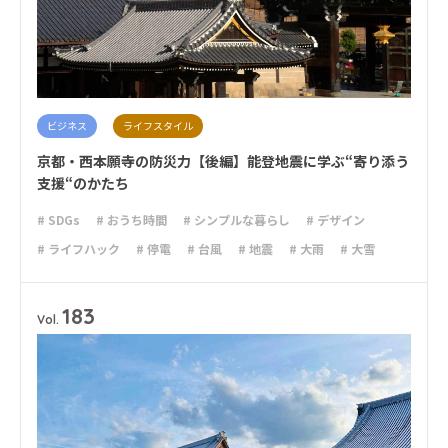
ビジネス
ライフスタイル
京都・西本願寺の防災力【後編】能登地震に学ぶ“寄り添う
支援“のかたち
# SDGs
# おうち時間
# シンプルな暮らし
# デザイン
# ライフハック
# 停電
# 台風
# 地震
# 大雨
# 大雪
# 断捨離
# 減災
# 火災
# 避難
# 防災
# 防災グッズ
# 防災備蓄
# 非常食
183
Vol.