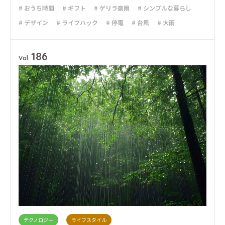
# おうち時間
# ギフト
# ゲリラ豪雨
# シンプルな暮らし
# デザイン
# ライフハック
# 停電
# 台風
# 大雨
# 減災
# 避難
# 防災
# 防災グッズ
# 防災備蓄
186
Vol.
テクノロジー
ライフスタイル