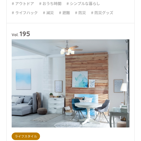
# アウトドア
# おうち時間
# シンプルな暮らし
# ライフハック
# 減災
# 避難
# 防災
# 防災グッズ
# 防災備蓄
195
Vol.
ライフスタイル