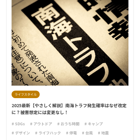
ライフスタイル
2025最新【やさしく解説】南海トラフ発生確率はなぜ改定
に？被害想定には変更なし！
# SDGs
# アウトドア
# おうち時間
# キャンプ
# デザイン
# ライフハック
# 停電
# 台風
# 地震