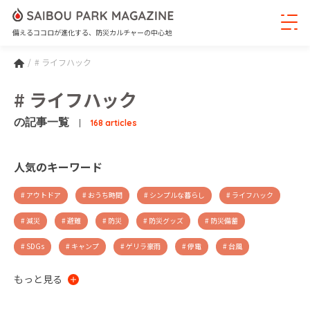
備えるココロが進化する、防災カルチャーの中心地
# ライフハック
# ライフハック
の記事一覧
168 articles
人気のキーワード
# アウトドア
# おうち時間
# シンプルな暮らし
# ライフハック
# 減災
# 避難
# 防災
# 防災グッズ
# 防災備蓄
# SDGs
# キャンプ
# ゲリラ豪雨
# 停電
# 台風
# 地震
# 大雨
# 大雪
# 非常食
# ギフト
# デザイン
もっと見る
# 火災
# 新商品
# PR
# 収納
# 断捨離