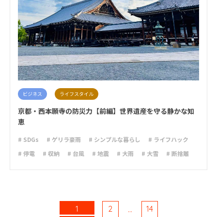
ビジネス
ライフスタイル
京都・西本願寺の防災力【前編】世界遺産を守る静かな知
恵
# SDGs
# ゲリラ豪雨
# シンプルな暮らし
# ライフハック
# 停電
# 収納
# 台風
# 地震
# 大雨
# 大雪
# 断捨離
# 減災
# 火災
# 避難
# 防災
# 防災グッズ
# 防災備蓄
# 非常食
1
2
14
…