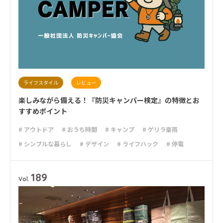
ライフスタイル
レビュー
楽しみながら備える！『防災キャンパー検定』の特徴とお
すすめポイント
# アウトドア
# おうち時間
# キャンプ
# ゲリラ豪雨
# シンプルな暮らし
# デザイン
# ライフハック
# 停電
# 台風
# 地震
# 大雨
# 大雪
# 新商品
# 減災
# 火災
# 避難
# 防災
# 防災グッズ
# 防災備蓄
# 非常食
189
Vol.