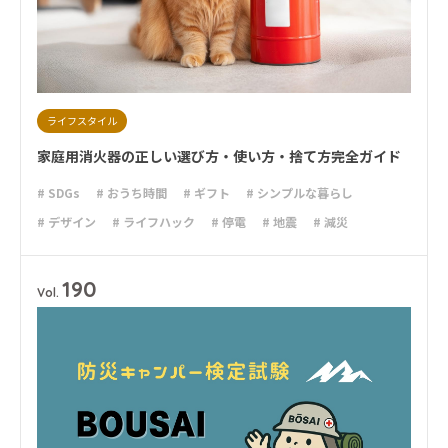
ライフスタイル
家庭用消火器の正しい選び方・使い方・捨て方完全ガイド
# SDGs
# おうち時間
# ギフト
# シンプルな暮らし
# デザイン
# ライフハック
# 停電
# 地震
# 減災
# 火災
# 避難
# 防災
# 防災グッズ
190
Vol.