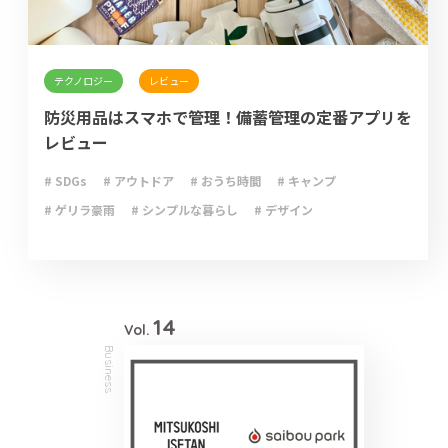
テクノロジー
レビュー
防災用品はスマホで管理！備蓄管理の定番アプリを
レビュー
# SDGs
# アウトドア
# おうち時間
# キャンプ
# ゲリラ豪雨
# シンプルな暮らし
# デザイン
# ライフハック
# 停電
# 収納
# 台風
# 地震
# 大雨
# 大雪
# 断捨離
# 新型コロナウイルス
# 減災
# 火災
# 避難
# 防災
# 防災グッズ
# 防災備蓄
# 非常食
14
Vol.
Business