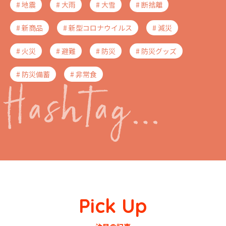
# 地震
# 大雨
# 大雪
# 断捨離
# 新商品
# 新型コロナウイルス
# 減災
# 火災
# 避難
# 防災
# 防災グッズ
# 防災備蓄
# 非常食
Pick Up