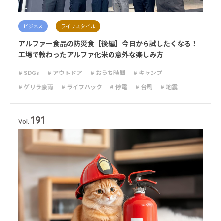
ビジネス
ライフスタイル
アルファー食品の防災食【後編】今日から試したくなる！
工場で教わったアルファ化米の意外な楽しみ方
# SDGs
# アウトドア
# おうち時間
# キャンプ
# ゲリラ豪雨
# ライフハック
# 停電
# 台風
# 地震
# 大雨
# 大雪
# 減災
# 避難
# 防災
# 防災グッズ
# 防災備蓄
# 非常食
191
Vol.