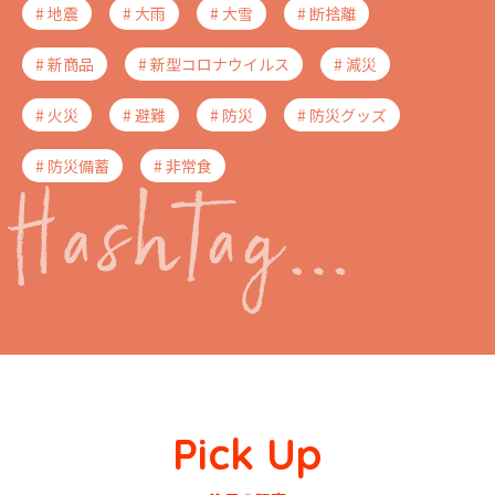
# 地震
# 大雨
# 大雪
# 断捨離
# 新商品
# 新型コロナウイルス
# 減災
# 火災
# 避難
# 防災
# 防災グッズ
# 防災備蓄
# 非常食
Pick Up