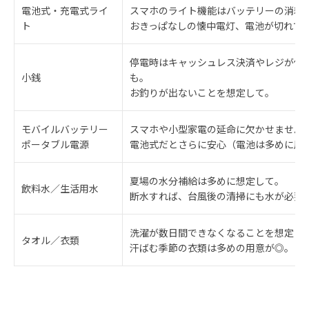
電池式・充電式ライ
スマホのライト機能はバッテリーの消耗
ト
おきっぱなしの懐中電灯、電池が切れて
停電時はキャッシュレス決済やレジが停
小銭
も。
お釣りが出ないことを想定して。
モバイルバッテリー
スマホや小型家電の延命に欠かせません
ポータブル電源
電池式だとさらに安心（電池は多めに用
夏場の水分補給は多めに想定して。
飲料水／生活用水
断水すれば、台風後の清掃にも水が必要
洗濯が数日間できなくなることを想定し
タオル／衣類
汗ばむ季節の衣類は多めの用意が◎。