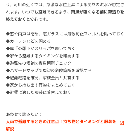
う。河川の近くでは、急激な水位上昇による突然の洪水が想定さ
れます。いつでも避難できるよう、
雨風が強くなる前に荷造りを
終えておく
と安心です。
◆窓や雨戸は閉め、窓ガラスには飛散防止フィルムを貼っておく
◆カーテンなどを閉める
◆厚手の靴下かスリッパを履いておく
◆家から避難するタイミングを確認する
◆避難先の候補を複数箇所チェック
◆ハザードマップで周辺の危険箇所を確認する
◆避難経路を確認、家族全員と共有する
◆家から持ち出す荷物をまとめておく
◆避難に適した服装に着替えておく
あわせて読みたい：
大雨で避難するときの注意点！持ち物とタイミングと服装を
解説