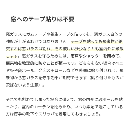
窓へのテープ貼りは不要
窓ガラスにガムテープや養生テープを貼っても、窓ガラス自体の
強度が上がるわけではありません。
テープを貼っても飛来物が衝
突すれば窓ガラスは割れ、その破片は多少なりとも室内外に飛散
します
。窓ガラスを守るためには、
雨戸やシャッターを閉めて、
飛来物を物理的に防ぐことが第一
です。どちらもない場合はベニ
ヤ板や段ボール、発泡スチロールなどを
外側に
貼り付ければ、飛
来物から窓ガラスを守る効果が期待できます（貼り付けたものが
飛ばないよう注意）。
それでも割れてしまった場合に備えて、窓の内側に段ボールを貼
ったり、室内のカーテンを閉めたり、いつも素足で過ごしている
方は厚手の靴下やスリッパを着用しておきましょう。