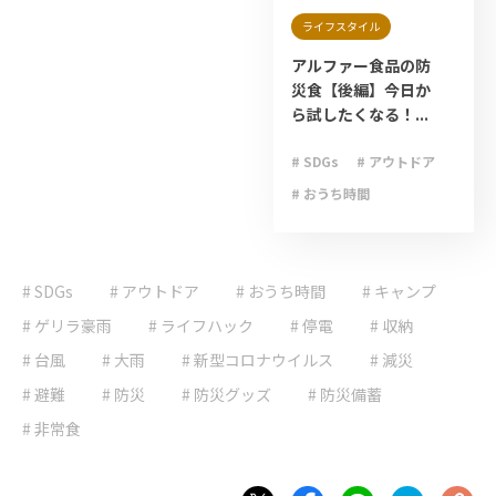
ライフスタイル
アルファー食品の防
災食【後編】今日か
ら試したくなる！...
# SDGs
# アウトドア
# おうち時間
# キャンプ
# ゲリラ豪雨
# SDGs
# アウトドア
# おうち時間
# ライフハック
# キャンプ
# 停電
# 台風
# ゲリラ豪雨
# ライフハック
# 停電
# 収納
# 地震
# 大雨
# 台風
# 大雨
# 新型コロナウイルス
# 減災
# 大雪
# 減災
# 避難
# 防災
# 防災グッズ
# 防災備蓄
# 避難
# 防災
# 非常食
# 防災グッズ
# 防災備蓄
# 非常食