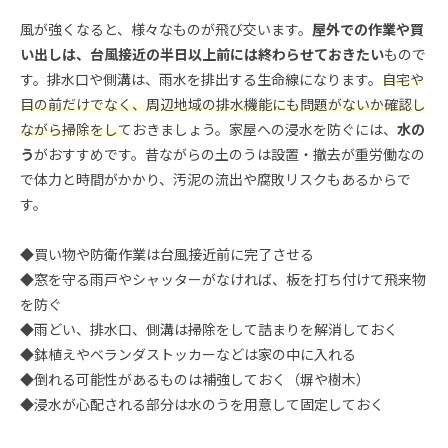
風が強くなると、様々なものが飛び交います。
屋外での作業や買
い出しは、台風接近の半日以上前には終わらせておきたい
もので
す。排水口や側溝は、雨水を排出する生命線になります。
自宅や
目の前だけでなく、周辺地域の排水機能にも問題がないか確認し
ながら掃除をして
おきましょう。家屋への浸水を防ぐには、
水の
う
がおすすめです。昔ながらの土のうは設置・撤去が重労働なの
で体力と時間がかかり、汚泥の流出や腐敗リスクもあるからで
す。
◆買い物や防衛作業は台風接近前に完了させる
◆窓を守る雨戸やシャッターがなければ、板を打ち付けて飛来物
を防ぐ
◆雨どい、排水口、側溝は掃除をして詰まりを解消しておく
◆鉢植えやベランダストッカーなどは家の中に入れる
◆倒れる可能性があるものは補強しておく（塀や樹木）
◆浸水が心配される部分は水のうを用意して固定しておく