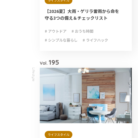
ライフスタイル
【2026夏】大雨・ゲリラ雷雨から命を
守る3つの備え＆チェックリスト
# アウトドア
# おうち時間
# シンプルな暮らし
# ライフハック
# 減災
# 避難
# 防災
# 防災グッズ
# 防災備蓄
195
Vol.
Lifestyle
ライフスタイル