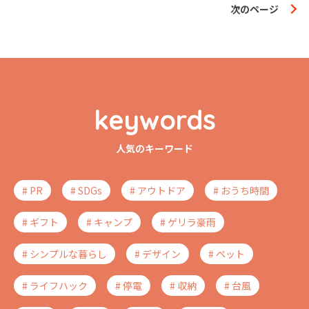
次のページ
keywords
人気のキーワード
# PR
# SDGs
# アウトドア
# おうち時間
# ギフト
# キャンプ
# ゲリラ豪雨
# シンプルな暮らし
# デザイン
# ペット
# ライフハック
# 停電
# 収納
# 台風