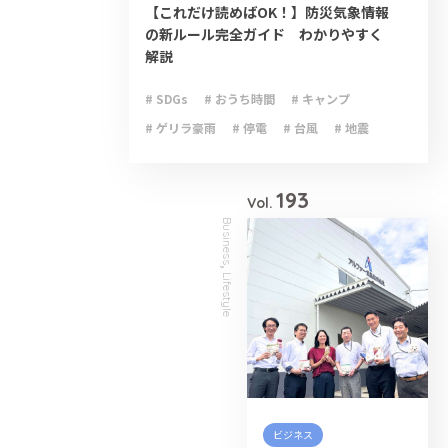
【これだけ読めばOK！】防災気象情報
の新ルール完全ガイド わかりやすく
解説
# SDGs
# おうち時間
# キャンプ
# ゲリラ豪雨
# 停電
# 台風
# 地震
# 大雨
# 減災
# 火災
# 避難
# 防災
193
Vol.
Business
,
Lifestyle
ビジネス