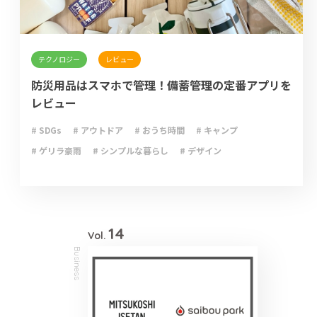
テクノロジー
レビュー
防災用品はスマホで管理！備蓄管理の定番アプリを
レビュー
# SDGs
# アウトドア
# おうち時間
# キャンプ
# ゲリラ豪雨
# シンプルな暮らし
# デザイン
# ライフハック
# 停電
# 収納
# 台風
# 地震
# 大雨
# 大雪
# 断捨離
# 新型コロナウイルス
# 減災
# 火災
# 避難
# 防災
# 防災グッズ
# 防災備蓄
# 非常食
14
Vol.
Business