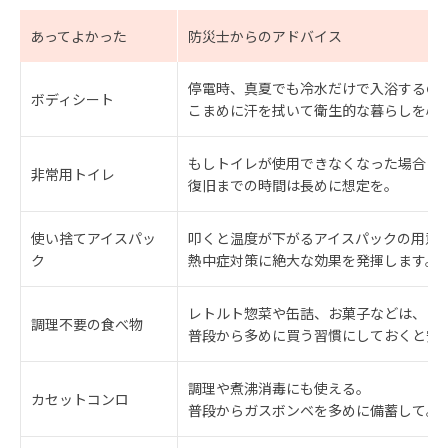
あってよかった
防災士からのアドバイス
停電時、真夏でも冷水だけで入浴するの
ボディシート
こまめに汗を拭いて衛生的な暮らしを心
もしトイレが使用できなくなった場合に
非常用トイレ
復旧までの時間は長めに想定を。
使い捨てアイスパッ
叩くと温度が下がるアイスパックの用意
ク
熱中症対策に絶大な効果を発揮します。
レトルト惣菜や缶詰、お菓子などは、
調理不要の食べ物
普段から多めに買う習慣にしておくと安
調理や煮沸消毒にも使える。
カセットコンロ
普段からガスボンベを多めに備蓄して。