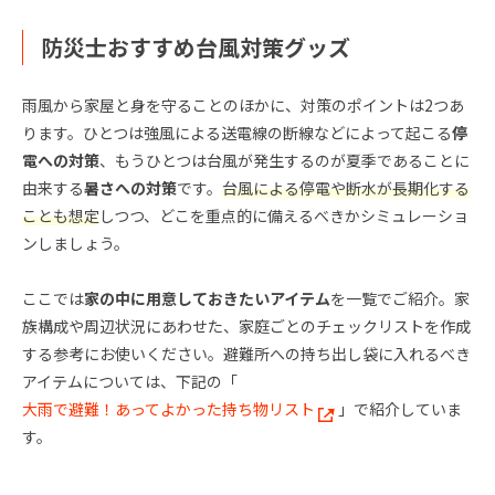
防災士おすすめ台風対策グッズ
雨風から家屋と身を守ることのほかに、対策のポイントは2つあ
ります。ひとつは強風による送電線の断線などによって起こる
停
電への対策
、もうひとつは台風が発生するのが夏季であることに
由来する
暑さへの対策
です。
台風による停電や断水が長期化する
ことも想定
しつつ、どこを重点的に備えるべきかシミュレーショ
ンしましょう。
ここでは
家の中に用意しておきたいアイテム
を一覧でご紹介。家
族構成や周辺状況にあわせた、家庭ごとのチェックリストを作成
する参考にお使いください。避難所への持ち出し袋に入れるべき
アイテムについては、下記の「
大雨で避難！あってよかった持ち物リスト
」で紹介していま
す。