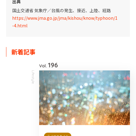
出典
国土交通省 気象庁／台風の発生、接近、上陸、経路
https://www.jma.go.jp/jma/kishou/know/typhoon/1
-4.html
新着記事
196
Vol.
Lifestyle