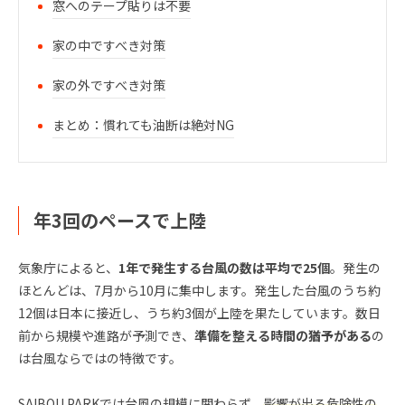
窓へのテープ貼りは不要
家の中ですべき対策
家の外ですべき対策
まとめ：慣れても油断は絶対NG
年3回のペースで上陸
気象庁によると、
1年で発生する台風の数は平均で25個
。発生の
ほとんどは、7月から10月に集中します。発生した台風のうち約
12個は日本に接近し、うち約3個が上陸を果たしています。数日
前から規模や進路が予測でき、
準備を整える時間の猶予がある
の
は台風ならではの特徴です。
SAIBOU PARKでは台風の規模に関わらず、
影響が出る危険性の