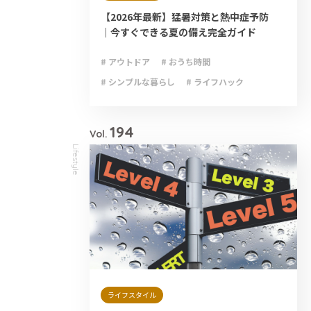
【2026年最新】猛暑対策と熱中症予防
｜今すぐできる夏の備え完全ガイド
# アウトドア
# おうち時間
# シンプルな暮らし
# ライフハック
# 減災
# 避難
# 防災
# 防災グッズ
# 防災備蓄
194
Vol.
Lifestyle
ライフスタイル