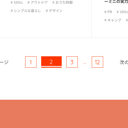
ーミニの実
# SDGs
# アウトドア
# おうち時間
# シンプルな暮らし
# デザイン
# PR
# SDG
# 停電
# 収納
# 台風
# 地震
# キャンプ
# 大雨
# 大雪
# 断捨離
# 減災
# 停電
# 収
# 避難
# 防災
# 防災グッズ
# 避難
# 防
# 防災備蓄
2
…
ージ
次
1
3
12