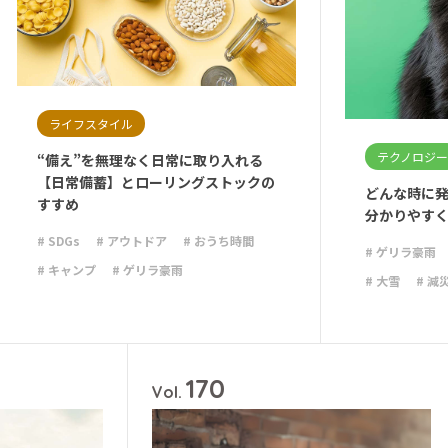
ライフスタイル
テクノロジー
“備え”を無理なく日常に取り入れる
【日常備蓄】とローリングストックの
どんな時に発
すすめ
分かりやす
# SDGs
# アウトドア
# おうち時間
# ゲリラ豪雨
# キャンプ
# ゲリラ豪雨
# 大雪
# 減
# シンプルな暮らし
# ライフハック
# 防災備蓄
# 停電
# 収納
# 台風
# 地震
# 大雨
# 大雪
# 減災
# 火災
170
# 避難
# 防災
# 防災グッズ
Vol.
# 防災備蓄
# 非常食