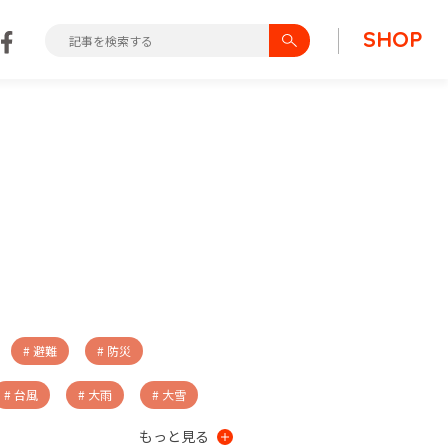
SHOP
# 避難
# 防災
# 台風
# 大雨
# 大雪
もっと見る