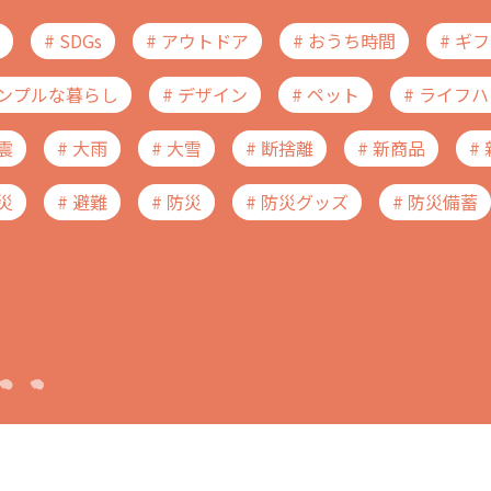
# SDGs
# アウトドア
# おうち時間
# ギ
シンプルな暮らし
# デザイン
# ペット
# ライフ
地震
# 大雨
# 大雪
# 断捨離
# 新商品
#
火災
# 避難
# 防災
# 防災グッズ
# 防災備蓄