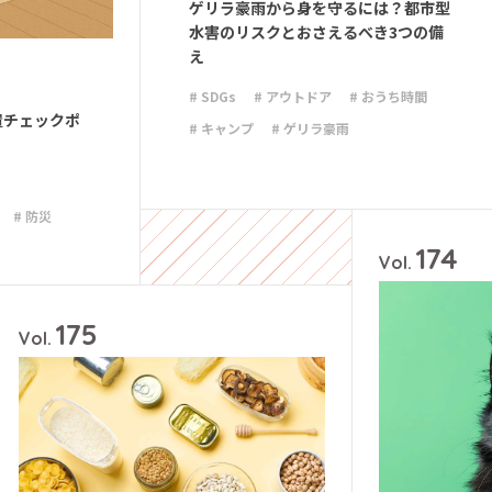
ゲリラ豪雨から身を守るには？都市型
水害のリスクとおさえるべき3つの備
え
# SDGs
# アウトドア
# おうち時間
置チェックポ
# キャンプ
# ゲリラ豪雨
# シンプルな暮らし
# ライフハック
# 停電
# 収納
# 台風
# 地震
# 防災
# 大雨
# 減災
# 避難
# 防災
174
# 防災グッズ
# 防災備蓄
Vol.
175
Vol.