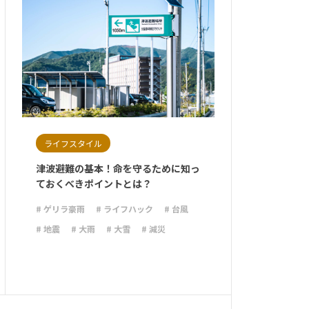
ライフスタイル
津波避難の基本！命を守るために知っ
ておくべきポイントとは？
# ゲリラ豪雨
# ライフハック
# 台風
# 地震
# 大雨
# 大雪
# 減災
# 火災
# 避難
# 防災
# 防災グッズ
# 防災備蓄
# 非常食