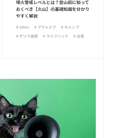
噴火警戒レベルとは？登山前に知って
おくべき【火山】の基礎知識を分かり
やすく解説
# SDGs
# アウトドア
# キャンプ
# ゲリラ豪雨
# ライフハック
# 台風
# 地震
# 大雨
# 大雪
# 減災
# 火災
# 避難
# 防災
# 防災グッズ
# 防災備蓄