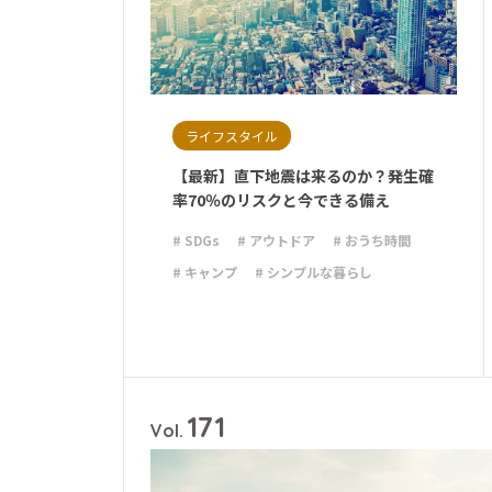
ライフスタイル
【最新】直下地震は来るのか？発生確
率70％のリスクと今できる備え
# SDGs
# アウトドア
# おうち時間
# キャンプ
# シンプルな暮らし
# デザイン
# ライフハック
# 停電
# 収納
# 台風
# 地震
# 新商品
# 減災
# 火災
# 避難
# 防災
# 防災グッズ
# 防災備蓄
# 非常食
171
Vol.