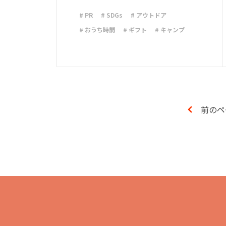
# PR
# SDGs
# アウトドア
# おうち時間
# ギフト
# キャンプ
# シンプルな暮らし
# デザイン
# ライフハック
# 停電
# 収納
# 台風
# 地震
# 新商品
# 減災
# 火災
# 避難
# 防災
# 防災グッズ
# 防災備蓄
前のペ