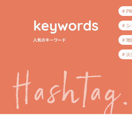
# PR
keywords
# 
# 
人気のキーワード
# 