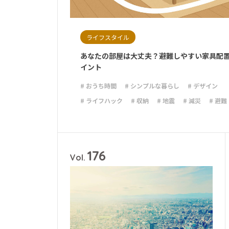
ライフスタイル
あなたの部屋は大丈夫？避難しやすい家具配
イント
# おうち時間
# シンプルな暮らし
# デザイン
# ライフハック
# 収納
# 地震
# 減災
# 避難
# 防災グッズ
# 防災備蓄
176
Vol.