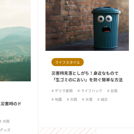
ライフスタイル
災害時見落としがち！身近なもので
「生ゴミのにおい」を防ぐ簡単な方法
# ゲリラ豪雨
# ライフハック
# 台風
# 地震
# 大雨
# 大雪
# 減災
る災害時のド
# 火災
# 避難
# 防災
# 防災グッズ
# 防災備蓄
# 非常食
# 大雨
災グッズ