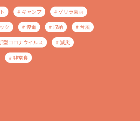
フト
# キャンプ
# ゲリラ豪雨
ハック
# 停電
# 収納
# 台風
 新型コロナウイルス
# 減災
# 非常食