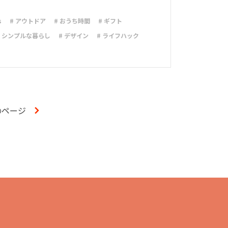
力
s
# アウトドア
# おうち時間
# ギフト
# シンプルな暮らし
# デザイン
# ライフハック
納
# 台風
# 地震
# 新商品
# 減災
# 火災
災
# 防災グッズ
# 防災備蓄
のページ