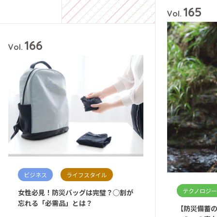
165
Vol.
166
Vol.
ビジネス
ライフスタイル
テクノロジー
女性必見！防災バッグは完璧？◯割が
忘れる「必需品」とは？
【防災備蓄の