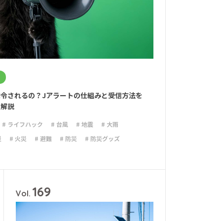
令されるの？Jアラートの仕組みと受信方法を
く解説
# ライフハック
# 台風
# 地震
# 大雨
災
# 火災
# 避難
# 防災
# 防災グッズ
169
Vol.