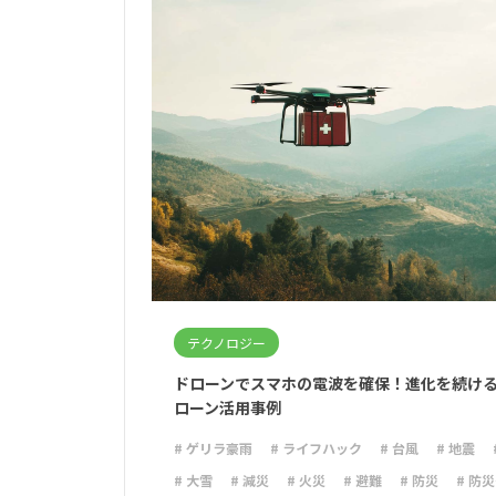
テクノロジー
ドローンでスマホの電波を確保！進化を続け
ローン活用事例
# ゲリラ豪雨
# ライフハック
# 台風
# 地震
# 大雪
# 減災
# 火災
# 避難
# 防災
# 防