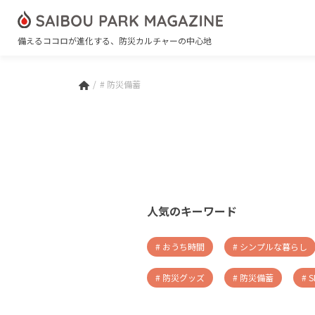
備えるココロが進化する、防災カルチャーの中心地
# 防災備蓄
人気のキーワード
# おうち時間
# シンプルな暮らし
# 防災グッズ
# 防災備蓄
# 
# 火災
# 新商品
# 非常食