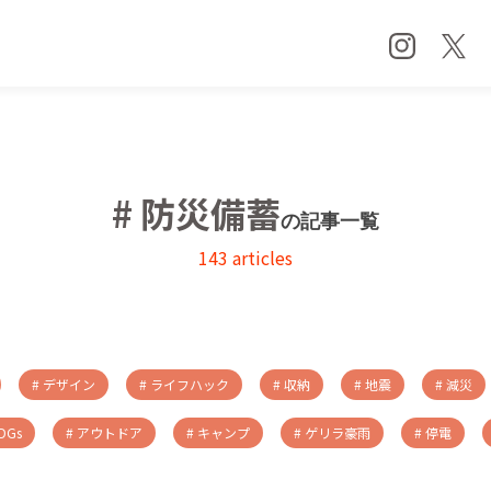
# 防災備蓄
の記事一覧
143 articles
# デザイン
# ライフハック
# 収納
# 地震
# 減災
SDGs
# アウトドア
# キャンプ
# ゲリラ豪雨
# 停電
# PR
# ギフト
# 断捨離