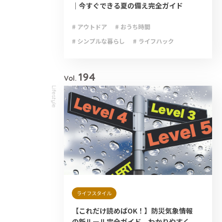
｜今すぐできる夏の備え完全ガイド
# アウトドア
# おうち時間
# シンプルな暮らし
# ライフハック
# 減災
# 避難
# 防災
# 防災グッズ
# 防災備蓄
194
Vol.
Lifestyle
ライフスタイル
【これだけ読めばOK！】防災気象情報
の新ルール完全ガイド わかりやすく