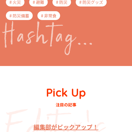
# 火災
# 避難
# 防災
# 防災グッズ
# 防災備蓄
# 非常食
Pick Up
注目の記事
編集部がピックアップ！