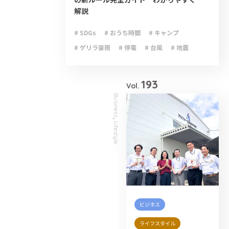
解説
# SDGs
# おうち時間
# キャンプ
# ゲリラ豪雨
# 停電
# 台風
# 地震
# 大雨
# 減災
# 火災
# 避難
# 防災
193
Vol.
Business
,
Lifestyle
ビジネス
ライフスタイル