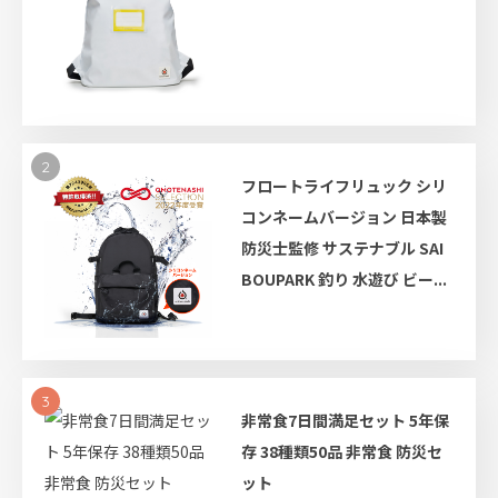
2
フロートライフリュック シリ
コンネームバージョン 日本製
防災士監修 サステナブル SAI
BOUPARK 釣り 水遊び ビー...
3
非常食7日間満足セット 5年保
存 38種類50品 非常食 防災セ
ット