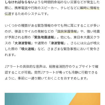
しなければならない
ような時間的余裕のない災害などが発生した
際に、携帯電話や行政のスピーカー、テレビなどに
瞬時に情報を
伝達
するためのシステムです。
いくつかの種類がある緊急情報の中でも特に耳にすることが多い
のが、弾道ミサイルの発射などの「
国民保護情報
」や、強い地震
が予測される際の「
緊急地震速報
」。他にも、東日本大震災クラ
スの「
大津波警報
」や通常の「
津波警報
」、さらには火山が噴火
した際の「
噴火速報
」など、さまざまな緊急事態において発令さ
れます。
Jアラートの具体的な音声は、総務省消防庁のウェブサイトで確
認することが可能。突然Jアラートが鳴っても冷静に行動できる
ように、事前に一通り聞いておくことをおすすめします。