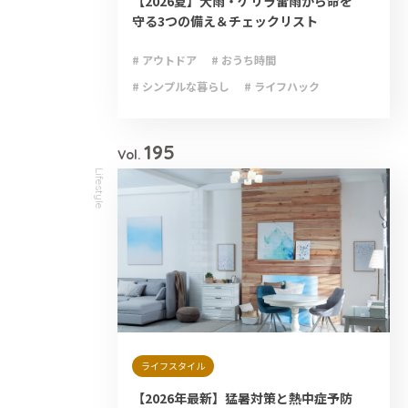
【2026夏】大雨・ゲリラ雷雨から命を
守る3つの備え＆チェックリスト
# アウトドア
# おうち時間
# シンプルな暮らし
# ライフハック
# 減災
# 避難
# 防災
# 防災グッズ
# 防災備蓄
195
Vol.
Lifestyle
ライフスタイル
【2026年最新】猛暑対策と熱中症予防