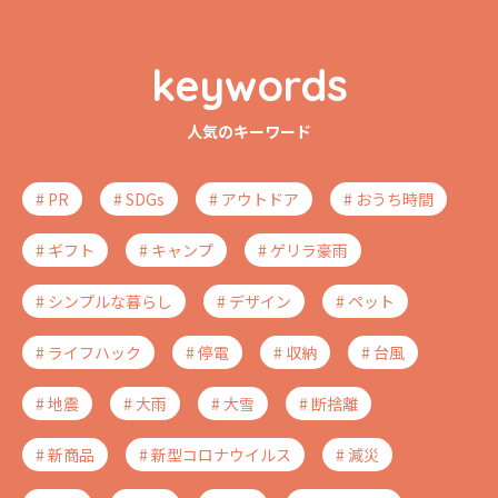
keywords
人気のキーワード
# PR
# SDGs
# アウトドア
# おうち時間
# ギフト
# キャンプ
# ゲリラ豪雨
# シンプルな暮らし
# デザイン
# ペット
# ライフハック
# 停電
# 収納
# 台風
# 地震
# 大雨
# 大雪
# 断捨離
# 新商品
# 新型コロナウイルス
# 減災