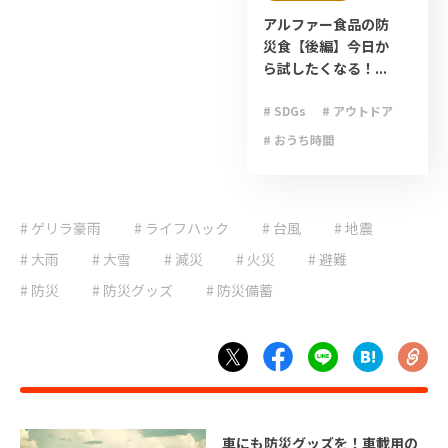
アルファー食品の防
災食【後編】今日か
ら試したくなる！...
# SDGs
# アウトドア
# おうち時間
# キャンプ
# ゲリラ豪雨
# ゲリラ豪雨
# ライフハック
# 台風
# ライフハック
# 地震
# 停電
# 台風
# 大雨
# 大雪
# 減災
# 火災
# 避難
# 地震
# 大雨
# 防災
# 防災グッズ
# 防災備蓄
# 大雪
# 減災
# 避難
# 防災
# 防災グッズ
# 防災備蓄
# 非常食
車にも防災グッズを！車載用の