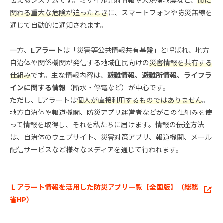
伝えるシステムです。ミサイル発射情報や大規模地震など、
命に
関わる重大な危険が迫ったとき
に、スマートフォンや防災無線を
通じて自動的に通知されます。
一方、
Lアラート
は「災害等公共情報共有基盤」と呼ばれ、地方
自治体や関係機関が発信する地域住民向けの
災害情報を共有する
仕組み
です。主な情報内容は、
避難情報、避難所情報、ライフラ
インに関する情報
（断水・停電など）が中心です。
ただし、Lアラートは
個人が直接利用するものではありません
。
地方自治体や報道機関、防災アプリ運営者などがこの仕組みを使
って情報を取得し、それを私たちに届けます。情報の伝達方法
は、自治体のウェブサイト、災害対策アプリ、報道機関、メール
配信サービスなど様々なメディアを通じて行われます。
Ｌアラート情報を活用した防災アプリ一覧【全国版】（総務
省HP）