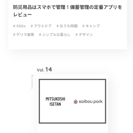
防災用品はスマホで管理！備蓄管理の定番アプリを
レビュー
# SDGs
# アウトドア
# おうち時間
# キャンプ
# ゲリラ豪雨
# シンプルな暮らし
# デザイン
# ライフハック
# 停電
# 収納
# 台風
# 地震
# 大雨
# 大雪
# 断捨離
# 新型コロナウイルス
# 減災
# 火災
# 避難
# 防災
# 防災グッズ
# 防災備蓄
# 非常食
14
Vol.
Business